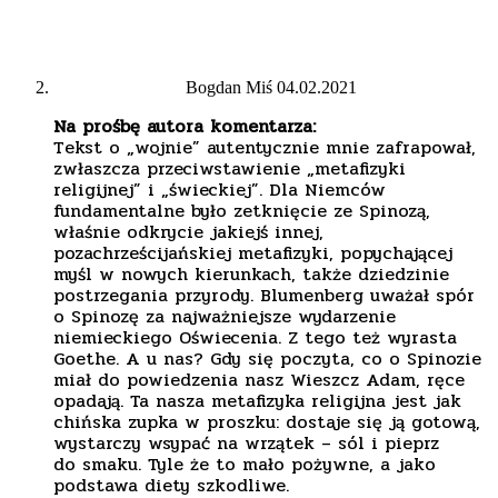
Bogdan Miś
04.02.2021
Na prośbę autora komentarza:
Tekst o „wojnie” autentycznie mnie zafrapował,
zwłaszcza przeciwstawienie „metafizyki
religijnej” i „świeckiej”. Dla Niemców
fundamentalne było zetknięcie ze Spinozą,
właśnie odkrycie jakiejś innej,
pozachrześcijańskiej metafizyki, popychającej
myśl w nowych kierunkach, także dziedzinie
postrzegania przyrody. Blumenberg uważał spór
o Spinozę za najważniejsze wydarzenie
niemieckiego Oświecenia. Z tego też wyrasta
Goethe. A u nas? Gdy się poczyta, co o Spinozie
miał do powiedzenia nasz Wieszcz Adam, ręce
opadają. Ta nasza metafizyka religijna jest jak
chińska zupka w proszku: dostaje się ją gotową,
wystarczy wsypać na wrzątek – sól i pieprz
do smaku. Tyle że to mało pożywne, a jako
podstawa diety szkodliwe.