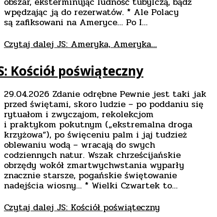
obszar, eksterminując ludność tubylczą, bądź
wpędzając ją do rezerwatów. * Ale Polacy
są zafiksowani na Ameryce… Po I…
Czytaj dalej
JS: Ameryka, Ameryka…
S: Kościół poświąteczny
29.04.2026 Zdanie odrębne Pewnie jest taki jak
przed świętami, skoro ludzie – po poddaniu się
rytuałom i zwyczajom, rekolekcjom
i praktykom pokutnym („ekstremalna droga
krzyżowa”), po święceniu palm i jaj tudzież
oblewaniu wodą – wracają do swych
codziennych natur. Wszak chrześcijańskie
obrzędy wokół zmartwychwstania wyparły
znacznie starsze, pogańskie świętowanie
nadejścia wiosny… * Wielki Czwartek to…
Czytaj dalej
JS: Kościół poświąteczny