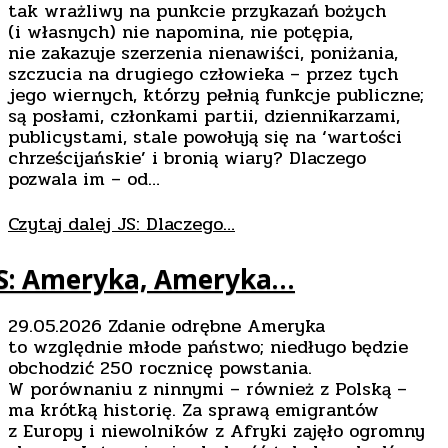
tak wrażliwy na punkcie przykazań bożych
(i własnych) nie napomina, nie potępia,
nie zakazuje szerzenia nienawiści, poniżania,
szczucia na drugiego człowieka – przez tych
jego wiernych, którzy pełnią funkcje publiczne;
są posłami, członkami partii, dziennikarzami,
publicystami, stale powołują się na ‘wartości
chrześcijańskie’ i bronią wiary? Dlaczego
pozwala im – od…
Czytaj dalej
JS: Dlaczego…
JS: Ameryka, Ameryka…
29.05.2026 Zdanie odrębne Ameryka
to względnie młode państwo; niedługo będzie
obchodzić 250 rocznicę powstania.
W porównaniu z ninnymi – również z Polską –
ma krótką historię. Za sprawą emigrantów
z Europy i niewolników z Afryki zajęło ogromny