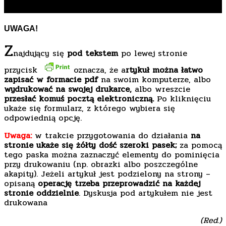
myślenie o ochronie zdrowia
UWAGA!
Z
najdujący się
pod tekstem
po lewej stronie
przycisk
oznacza, że a
rtykuł można łatwo
zapisać w formacie pdf
na swoim komputerze, albo
wydrukować na swojej drukarce,
albo wreszcie
przesłać komuś pocztą elektroniczną.
Po kliknięciu
ukaże się formularz, z którego wybiera się
odpowiednią opcję.
Uwaga:
w trakcie przygotowania do działania
na
stronie ukaże się żółty dość szeroki pasek;
za pomocą
tego paska można zaznaczyć elementy do pominięcia
przy drukowaniu (np. obrazki albo poszczególne
akapity). Jeżeli artykuł jest podzielony na strony –
opisaną
operację trzeba przeprowadzić na każdej
stronie oddzielnie
. Dyskusja pod artykułem nie jest
drukowana
(Red.)