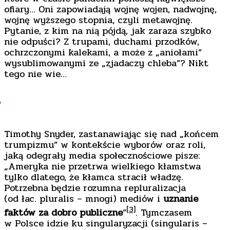
ofiary… Oni zapowiadają wojnę wojen, nadwojnę,
wojnę wyższego stopnia, czyli metawojnę.
Pytanie, z kim na nią pójdą, jak zaraza szybko
nie odpuści? Z trupami, duchami przodków,
ochrzczonymi kalekami, a może z „aniołami”
wysublimowanymi ze „zjadaczy chleba”? Nikt
tego nie wie…
*
Timothy Snyder, zastanawiając się nad „końcem
trumpizmu” w kontekście wyborów oraz roli,
jaką odegrały media społecznościowe pisze:
„Ameryka nie przetrwa wielkiego kłamstwa
tylko dlatego, że kłamca stracił władzę.
Potrzebna będzie rozumna repluralizacja
(od łac. pluralis – mnogi) mediów i
uznanie
[3]
faktów za dobro publiczne
”
. Tymczasem
w Polsce idzie ku singularyzacji (singularis –