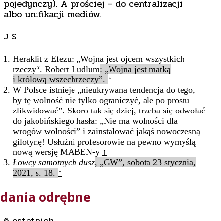
pojedynczy). A prościej – do centralizacji
albo unifikacji mediów.
J S
Heraklit z Efezu: „Wojna jest ojcem wszystkich
rzeczy“.
Robert Ludlum
: „Wojna jest matką
i królową wszechrzeczy”.
↑
W Polsce istnieje „nieukrywana tendencja do tego,
by tę wolność nie tylko ograniczyć, ale po prostu
zlikwidować”. Skoro tak się dziej, trzeba się odwołać
do jakobińskiego hasła: „Nie ma wolności dla
wrogów wolności” i zainstalować jakąś nowoczesną
gilotynę! Usłużni profesorowie na pewno wymyślą
nową wersję MABEN-y
↑
Łowcy samotnych dusz
, „GW”, sobota 23 stycznia,
2021, s. 18.
↑
Zdania odrębne
6 ostatnich