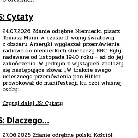
S: Cytaty
24.07.2026 Zdanie odrębne Niemiecki pisarz
Tomasz Mann w czasie II wojny światowej
z obszaru Ameryki wygłaszał przemówienia
radiowe do niemieckich słuchaczy BBC. Były
nadawane od listopada 1940 roku – aż do jej
zakończenia. W jednym z wystąpień znalazły
się następujące słowa: „W trakcie swego
uciesznego przemówienia pan Hitler
prowokował do manifestacji ku czci własnej
osoby:…
Czytaj dalej
JS: Cytaty
S: Dlaczego…
27.06.2026 Zdanie odrębne polski Kościół,