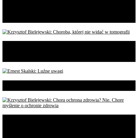
rana, która nie chce stać się
blizną
Krzysztof Bielejewski: Choroba,
której nie widać w tomografii
Ernest Skalski: Luźne uwagi
Krzysztof Bielejewski: Chora
ochrona zdrowia? Nie. Chore