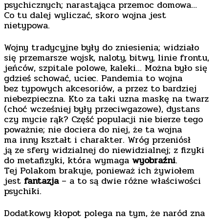
psychicznych; narastająca przemoc domowa…
Co tu dalej wyliczać, skoro wojna jest
nietypowa.
Wojny tradycyjne były do zniesienia; widziało
się przemarsze wojsk, naloty, bitwy, linie frontu,
jeńców, szpitale polowe, kaleki… Można było się
gdzieś schować, uciec. Pandemia to wojna
bez typowych akcesoriów, a przez to bardziej
niebezpieczna. Kto za taki uzna maskę na twarz
(choć wcześniej były przeciwgazowe), dystans
czy mycie rąk? Część populacji nie bierze tego
poważnie; nie dociera do niej, że ta wojna
ma inny kształt i charakter. Wróg przeniósł
ją ze sfery widzialnej do niewidzialnej; z fizyki
do metafizyki, która wymaga
wyobraźni
.
Tej Polakom brakuje, ponieważ ich żywiołem
jest
fantazja
– a to są dwie różne właściwości
psychiki.
Dodatkowy kłopot polega na tym, że naród zna