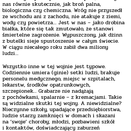
nas równie skutecznie, jak broń palna,
biologiczna czy chemiczna. Wróg nie przyszedł
ze wschodu ani z zachodu, nie atakuje z ziemi,
wody czy powietrza… Jest w nas – jako drobina
białka, które się tak zmutowało, że stanowi
śmiertelne zagrożenie. Wypuszczony, jak dżinn
z butelki sieje spustoszenie w całym świecie.
W ciągu niecałego roku zabił dwa miliony
ludzi…
Wszystko inne w tej wojnie jest typowe.
Codziennie umiera (ginie) setki ludzi, brakuje
personelu medycznego, miejsc w szpitalach,
lekarstw, środków opatrunkowych,
szczepionek… Grabarze nie nadążają
z pochówkami, spalarnie – z kremacjami. Takie
są widzialne skutki tej wojny. A niewidzialne?
Nieczynne szkoły, upadające przedsiębiorstwa,
ludzie starzy zamknięci w domach i skazani
na ‘swoje’ choroby; młodzi, pozbawieni szkół
i kontaktów, doświadczający zaburzeń