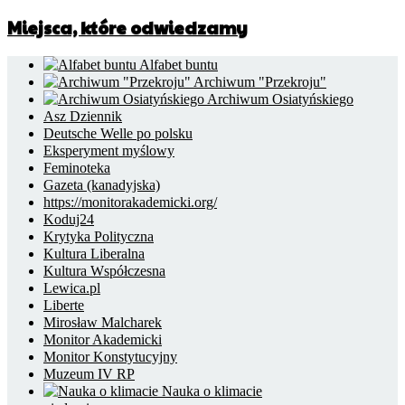
Miejsca, które odwiedzamy
Alfabet buntu
Archiwum "Przekroju"
Archiwum Osiatyńskiego
Asz Dziennik
Deutsche Welle po polsku
Eksperyment myślowy
Feminoteka
Gazeta (kanadyjska)
https://monitorakademicki.org/
Koduj24
Krytyka Polityczna
Kultura Liberalna
Kultura Współczesna
Lewica.pl
Liberte
Mirosław Malcharek
Monitor Akademicki
Monitor Konstytucyjny
Muzeum IV RP
Nauka o klimacie