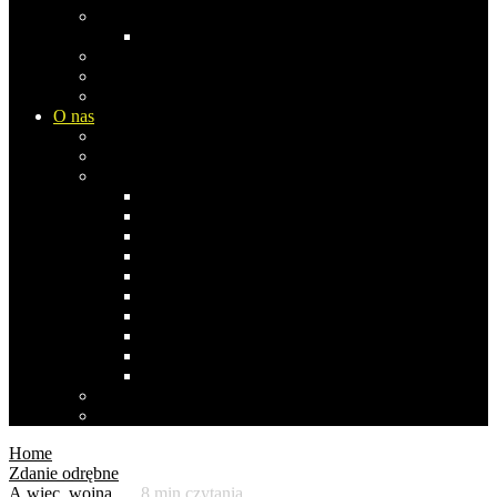
Europa
Rosja
Azja
Ameryka Płn
Ameryka Południowa
O nas
Biblioteka Studia Opinii
Współpraca i komentarze
Co pisała/pisał…
Stefan Bratkowski
Janusz Dąbrowski
Andrzej Koraszewski
Bogdan Miś
Anna Izabela Nowak 1969-2019
Stanisław Obirek
Sławomir Popowski
Ernest Skalski
Zbigniew Szczypiński
Agnieszka Wróblewska
Polityka prywatności
Polityka cookies
Home
Zdanie odrębne
A więc, wojna…
8
min czytania