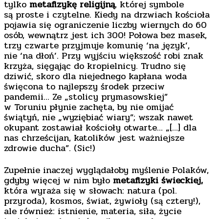
tylko
metafizykę religijną
, której symbole
są proste i czytelne. Kiedy na drzwiach kościoła
pojawia się ograniczenie liczby wiernych do 60
osób, wewnątrz jest ich 300! Połowa bez masek,
trzy czwarte przyjmuje komunię ‘na język’,
nie ‘na dłoń’. Przy wyjściu większość robi znak
krzyża, sięgając do kropielnicy. Trudno się
dziwić, skoro dla niejednego kapłana woda
święcona to najlepszy środek przeciw
pandemii… Ze „stolicy prymasowskiej”
w Toruniu płynie zachęta, by nie omijać
świątyń, nie „wyziębiać wiary”; wszak nawet
okupant zostawiał kościoły otwarte… „[…] dla
nas chrześcijan, katolików jest ważniejsze
zdrowie ducha”. (Sic!)
Zupełnie inaczej wyglądałoby myślenie Polaków,
gdyby więcej w nim było
metafizyki świeckiej,
która wyraża się w słowach: natura (pol.
przyroda), kosmos, świat, żywioły (są cztery!),
ale również: istnienie, materia, siła, życie