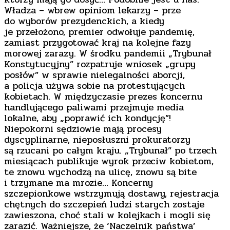
Władza – wbrew opiniom lekarzy – prze
do wyborów prezydenckich, a kiedy
je przełożono, premier odwołuje pandemię,
zamiast przygotować kraj na kolejne fazy
morowej zarazy. W środku pandemii „Trybunał
Konstytucyjny” rozpatruje wniosek „grupy
posłów” w sprawie nielegalności aborcji,
a policja używa sobie na protestujących
kobietach. W międzyczasie prezes koncernu
handlującego paliwami przejmuje media
lokalne, aby „poprawić ich kondycję”!
Niepokorni sędziowie mają procesy
dyscyplinarne, nieposłuszni prokuratorzy
są rzucani po całym kraju. „Trybunał” po trzech
miesiącach publikuje wyrok przeciw kobietom,
te znowu wychodzą na ulicę, znowu są bite
i trzymane ma mrozie… Koncerny
szczepionkowe wstrzymują dostawy, rejestracja
chętnych do szczepień ludzi starych zostaje
zawieszona, choć stali w kolejkach i mogli się
zarazić. Ważniejsze, że ‘Naczelnik państwa’