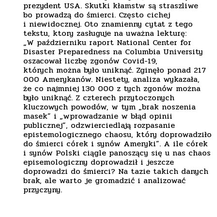
prezydent USA. Skutki kłamstw są straszliwe
bo prowadzą do śmierci. Często cichej
i niewidocznej. Oto znamienny cytat z tego
tekstu, ktory zasługuje na uważna lekturę:
„W październiku raport National Center for
Disaster Preparedness na Columbia University
oszacował liczbę zgonów Covid-19,
których można było uniknąć. Zginęło ponad 217
000 Amerykanów. Niestety, analiza wykazała,
że ​​co najmniej 130 000 z tych zgonów można
było uniknąć. Z czterech przytoczonych
kluczowych powodów, w tym „brak noszenia
masek” i „wprowadzanie w błąd opinii
publicznej”, odzwierciedlają rozpasanie
epistemologicznego chaosu, który doprowadziło
do śmierci córek i synów Ameryki”. A ile córek
i synów Polski ciągle panoszący się u nas chaos
episemologiczny doprowadził i jeszcze
doprowadzi do śmierci? Na tazie takich danych
brak, ale warto je gromadzić i analizować
przyczyny.