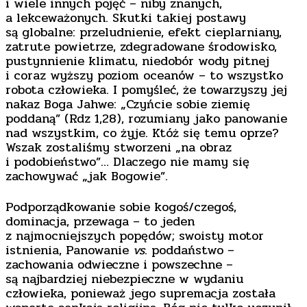
i wiele innych pojęć – niby znanych,
a lekceważonych. Skutki takiej postawy
są globalne: przeludnienie, efekt cieplarniany,
zatrute powietrze, zdegradowane środowisko,
pustynnienie klimatu, niedobór wody pitnej
i coraz wyższy poziom oceanów – to wszystko
robota człowieka. I pomyśleć, że towarzyszy jej
nakaz Boga Jahwe: „Czyńcie sobie ziemię
poddaną” (Rdz 1,28), rozumiany jako panowanie
nad wszystkim, co żyje. Któż się temu oprze?
Wszak zostaliśmy stworzeni „na obraz
i podobieństwo”… Dlaczego nie mamy się
zachowywać „jak Bogowie”.
Podporządkowanie sobie kogoś/czegoś,
dominacja, przewaga – to jeden
z najmocniejszych popędów; swoisty motor
istnienia, Panowanie
vs
. poddaństwo –
zachowania odwieczne i powszechne –
są najbardziej niebezpieczne w wydaniu
człowieka, ponieważ jego supremacja została