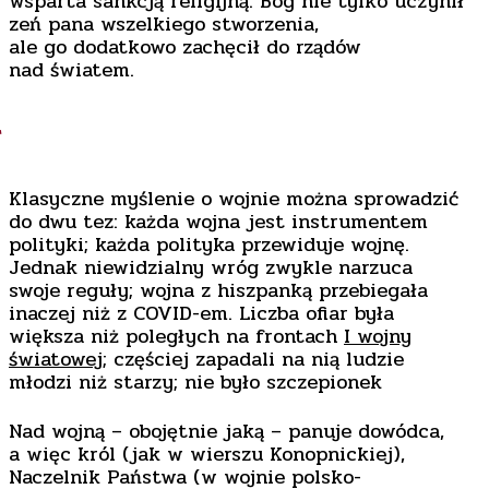
wsparta sankcją religijną. Bóg nie tylko uczynił
zeń pana wszelkiego stworzenia,
ale go dodatkowo zachęcił do rządów
nad światem.
*
Klasyczne myślenie o wojnie można sprowadzić
do dwu tez: każda wojna jest instrumentem
polityki; każda polityka przewiduje wojnę.
Jednak niewidzialny wróg zwykle narzuca
swoje reguły; wojna z hiszpanką przebiegała
inaczej niż z COVID-em. Liczba ofiar była
większa niż poległych na frontach
I wojny
światowej
; częściej zapadali na nią ludzie
młodzi niż starzy; nie było szczepionek
Nad wojną – obojętnie jaką – panuje dowódca,
a więc król (jak w wierszu Konopnickiej),
Naczelnik Państwa (w wojnie polsko-