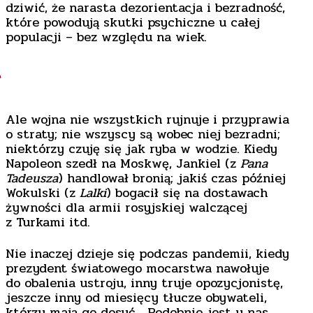
dziwić, że narasta dezorientacja i bezradność,
które powodują skutki psychiczne u całej
populacji – bez względu na wiek.
*
Ale wojna nie wszystkich rujnuje i przyprawia
o straty; nie wszyscy są wobec niej bezradni;
niektórzy czuję się jak ryba w wodzie. Kiedy
Napoleon szedł na Moskwę, Jankiel (z
Pana
Tadeusza
) handlował bronią; jakiś czas później
Wokulski (z
Lalki
) bogacił się na dostawach
żywności dla armii rosyjskiej walczącej
z Turkami itd.
Nie inaczej dzieje się podczas pandemii, kiedy
prezydent światowego mocarstwa nawołuje
do obalenia ustroju, inny truje opozycjonistę,
jeszcze inny od miesięcy tłucze obywateli,
którzy mają go dosyć… Podobnie jest u nas.