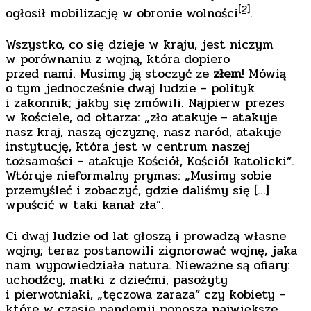
[2]
ogłosił mobilizację w obronie wolności
.
Wszystko, co się dzieje w kraju, jest niczym
w porównaniu z wojną, która dopiero
przed nami. Musimy ją stoczyć ze
złem
! Mówią
o tym jednocześnie dwaj ludzie – polityk
i zakonnik; jakby się zmówili. Najpierw prezes
w kościele, od ołtarza: „zło atakuje – atakuje
nasz kraj, naszą ojczyznę, nasz naród, atakuje
instytucję, która jest w centrum naszej
tożsamości – atakuje Kościół, Kościół katolicki”.
Wtóruje nieformalny prymas: „Musimy sobie
przemyśleć i zobaczyć, gdzie daliśmy się […]
wpuścić w taki kanał zła”.
Ci dwaj ludzie od lat głoszą i prowadzą własne
wojny; teraz postanowili zignorować wojnę, jaka
nam wypowiedziała natura. Nieważne są ofiary:
uchodźcy, matki z dziećmi, pasożyty
i pierwotniaki, „tęczowa zaraza” czy kobiety –
które w czasie pandemii ponoszą największe