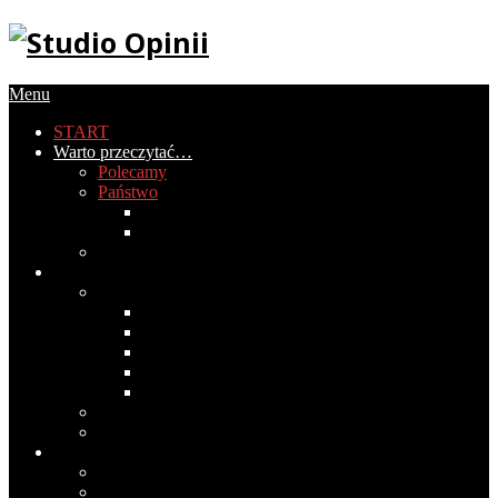
Menu
START
Warto przeczytać…
Polecamy
Państwo
Gospodarka
Historia Polski
PIRS
Społeczeństwo
Obyczaje
2020
2019
2018
2017
2016
Światopogląd
Wokół mediów
Cywilizacja
Historia cywilizacji
Medycyna