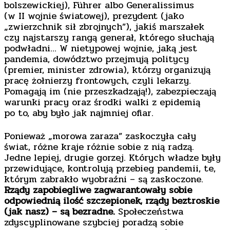
bolszewickiej), Führer albo Generalissimus
(w II wojnie światowej), prezydent (jako
„zwierzchnik sił zbrojnych”), jakiś marszałek
czy najstarszy rangą generał, którego słuchają
podwładni… W nietypowej wojnie, jaką jest
pandemia, dowództwo przejmują politycy
(premier, minister zdrowia), którzy organizują
pracę żołnierzy frontowych, czyli lekarzy.
Pomagają im (nie przeszkadzają!), zabezpieczają
warunki pracy oraz środki walki z epidemią
po to, aby było jak najmniej ofiar.
Ponieważ „morowa zaraza” zaskoczyła cały
świat, różne kraje różnie sobie z nią radzą.
Jedne lepiej, drugie gorzej. Których władze były
przewidujące, kontrolują przebieg pandemii, te,
którym zabrakło wyobraźni – są zaskoczone.
Rządy zapobiegliwe zagwarantowały sobie
odpowiednią ilość szczepionek, rządy beztroskie
(jak nasz) – są bezradne.
Społeczeństwa
zdyscyplinowane szybciej poradzą sobie