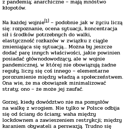
z pandemią; anarchiczne – mają mnóstwo
kłopotów.
[1]
Na każdej wojnie
– podobnie jak w życiu liczą
się: rozpoznanie, ocena sytuacji, koncentracja
sił i środków potrzebnych do walki,
elastyczność rozkazów w związku z ciągle
zmieniająca się sytuacją… Można by jeszcze
dodać parę innych właściwości, jakie powinien
posiadać głównodowodzący, ale w wojnie
pandemicznej, w której nie obowiązują żadne
reguły, liczy się coś innego – elementarne
porozumienie między władzą a społeczeństwem.
Ona wie, że ma obowiązek minimalizować
straty; ono – że może jej zaufać.
Gorzej, kiedy dowództwo nie ma pomysłów
na walkę z wrogiem. Nie tylko w Polsce odbija
się od ściany do ściany; waha między
lockdownem a zawieszeniem restrykcji; między
karaniem obywateli a perswazją. Trudno się