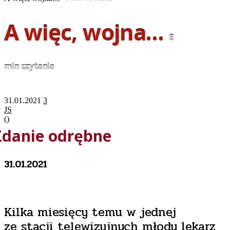
A więc, wojna…
8
min czytania
31.01.2021
3
JS
(
)
Zdanie odrębne
31.01.2021
Kilka miesięcy temu w jednej
ze stacji telewizyjnych młody lekarz