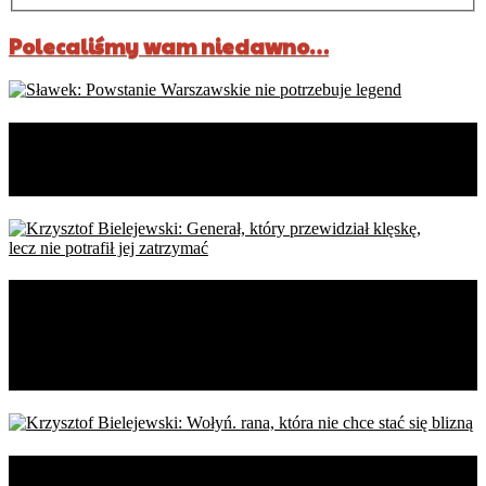
Polecaliśmy wam niedawno…
Sławek: Powstanie Warszawskie
nie potrzebuje legend
Krzysztof Bielejewski: Generał,
który przewidział klęskę,
lecz nie potrafił jej zatrzymać
Krzysztof Bielejewski: Wołyń.