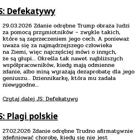
S: Defekatywy
29.03.2026 Zdanie odrębne Trump obraża ludzi
za pomocą przymiotników – zwykle takich,
które są zaprzeczeniem jego cech. A ponieważ
uważa się za najmądrzejszego człowieka
na Ziemi, więc najczęściej mówi o innych,
że są głupi… Określa tak nawet najbliższych
współpracowników, kiedy mają odmienne
zdanie, albo miną wyrażają dezaprobatę dla jego
geniuszu… Dziennikarkę, która mu zadała
niewygodne…
Czytaj dalej
JS: Defekatywy
S: Plagi polskie
27.02.2026 Zdanie odrębne Trudno afirmatywnie
zdefiniować chorobę, kiedy się nie jest