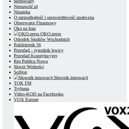
niedowiary
Nienawiść.pl
Ninateka
O niepodległość i sprawiedliwość społeczną
Obserwator Finansowy
Oko na Iran
OKO.press
Ośrodek Studiów Wschodnich
Październik 56
Przegląd – tygodnik lewicy
Przegląd Konstytucyjny
Res Publica Nowa
Skwer Wolności
Sofijon
Słownik innowacji
TOK FM
Trybuna
Video-KOD na Facebooku
VOX Europe