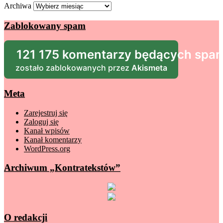
Archiwa
Zablokowany spam
121 175 komentarzy będących sp
zostało zablokowanych przez
Akismeta
Meta
Zarejestruj się
Zaloguj się
Kanał wpisów
Kanał komentarzy
WordPress.org
Archiwum „Kontratekstów”
O redakcji