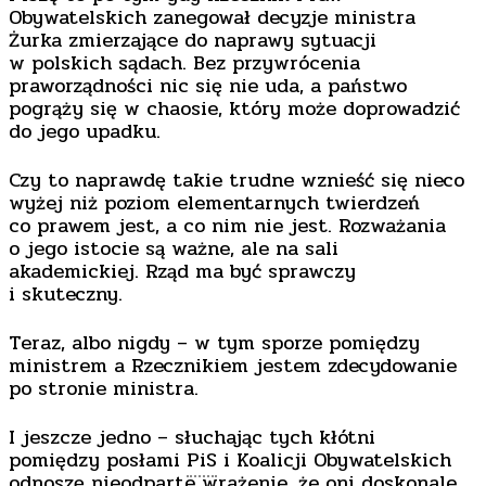
Obywatelskich zanegował decyzje ministra
Żurka zmierzające do naprawy sytuacji
w polskich sądach. Bez przywrócenia
praworządności nic się nie uda, a państwo
pogrąży się w chaosie, który może doprowadzić
do jego upadku.
Czy to naprawdę takie trudne wznieść się nieco
wyżej niż poziom elementarnych twierdzeń
co prawem jest, a co nim nie jest. Rozważania
o jego istocie są ważne, ale na sali
akademickiej. Rząd ma być sprawczy
i skuteczny.
Teraz, albo nigdy – w tym sporze pomiędzy
ministrem a Rzecznikiem jestem zdecydowanie
po stronie ministra.
I jeszcze jedno – słuchając tych kłótni
pomiędzy posłami
PiS
i Koalicji Obywatelskich
odnoszę nieodparte wrażenie, że oni doskonale