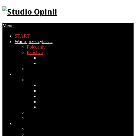
Menu
START
Warto przeczytać…
Polecamy
Państwo
Gospodarka
Historia Polski
PIRS
Społeczeństwo
Obyczaje
2020
2019
2018
2017
2016
Światopogląd
Wokół mediów
Cywilizacja
Historia cywilizacji
Medycyna