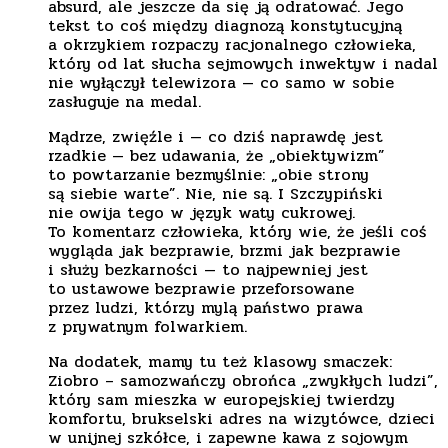
absurd, ale jeszcze da się ją odratować. Jego
tekst to coś między diagnozą konstytucyjną
a okrzykiem rozpaczy racjonalnego człowieka,
który od lat słucha sejmowych inwektyw i nadal
nie wyłączył telewizora — co samo w sobie
zasługuje na medal.
Mądrze, zwięźle i — co dziś naprawdę jest
rzadkie — bez udawania, że „obiektywizm”
to powtarzanie bezmyślnie: „obie strony
są siebie warte”. Nie, nie są. I Szczypiński
nie owija tego w język waty cukrowej.
To komentarz człowieka, który wie, że jeśli coś
wygląda jak bezprawie, brzmi jak bezprawie
i służy bezkarności — to najpewniej jest
to ustawowe bezprawie przeforsowane
przez ludzi, którzy mylą państwo prawa
z prywatnym folwarkiem.
Na dodatek, mamy tu też klasowy smaczek:
Ziobro – samozwańczy obrońca „zwykłych ludzi”,
który sam mieszka w europejskiej twierdzy
komfortu, brukselski adres na wizytówce, dzieci
w unijnej szkółce, i zapewne kawa z sojowym