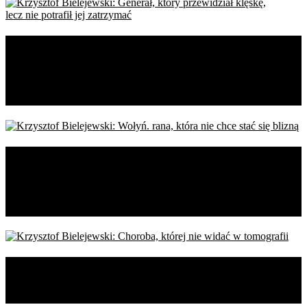
Krzysztof Bielejewski: Generał,
który przewidział klęskę,
lecz nie potrafił jej zatrzymać
Krzysztof Bielejewski: Wołyń.
rana, która nie chce stać się
blizną
Krzysztof Bielejewski: Choroba,
której nie widać w tomografii