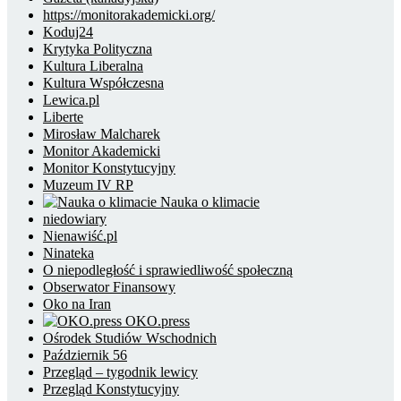
https://monitorakademicki.org/
Koduj24
Krytyka Polityczna
Kultura Liberalna
Kultura Współczesna
Lewica.pl
Liberte
Mirosław Malcharek
Monitor Akademicki
Monitor Konstytucyjny
Muzeum IV RP
Nauka o klimacie
niedowiary
Nienawiść.pl
Ninateka
O niepodległość i sprawiedliwość społeczną
Obserwator Finansowy
Oko na Iran
OKO.press
Ośrodek Studiów Wschodnich
Październik 56
Przegląd – tygodnik lewicy
Przegląd Konstytucyjny