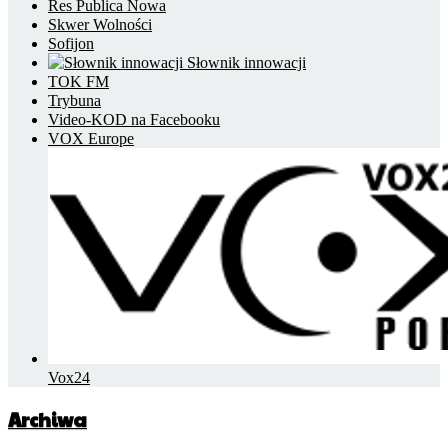
Res Publica Nowa
Skwer Wolności
Sofijon
Słownik innowacji
TOK FM
Trybuna
Video-KOD na Facebooku
VOX Europe
Vox24
Archiwa