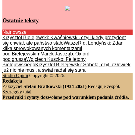
Ostatnie teksty
Najnowsze
Krzysztof Bielejewski: Kwaśniewski, czyli kiedy prezydent
się chwiał, ale państwo stało
WaszeR d. Londyński: Zdań
kilka sprowokowanych komentarzami
pod Bielejewskim
Marek Jastrząb: Oxford
pod gruszą
Wojciech Kuszko: Felietony
Bielejewskiego
Krzysztof Bielejewski: Sobota, czyli człowiek
już nic nie musi, a świat nadal się stara
Studio Opinii
Copyright © 2026.
Redakcja
Założyciel
Stefan Bratkowski (1934-2021)
Redaguje zespół.
Szczegóły
tutaj
.
Przedruki i cytaty dozwolone pod warunkiem podania źródła.