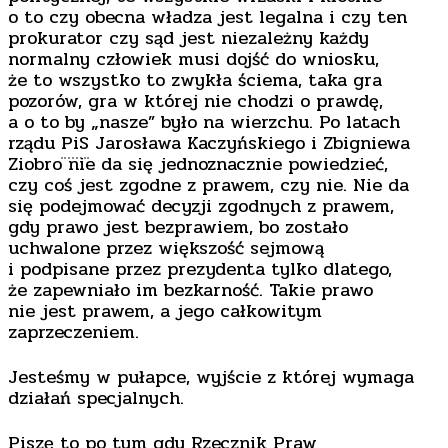
o to czy obecna władza jest legalna i czy ten
prokurator czy sąd jest niezależny każdy
normalny człowiek musi dojść do wniosku,
że to wszystko to zwykła ściema, taka gra
pozorów, gra w której nie chodzi o prawdę,
a o to by „nasze” było na wierzchu. Po latach
rządu
PiS
Jarosława Kaczyńskiego i Zbigniewa
Ziobro nie da się jednoznacznie powiedzieć,
czy coś jest zgodne z prawem, czy nie. Nie da
się podejmować decyzji zgodnych z prawem,
gdy prawo jest bezprawiem, bo zostało
uchwalone przez większość sejmową
i podpisane przez prezydenta tylko dlatego,
że zapewniało im bezkarność. Takie prawo
nie jest prawem, a jego całkowitym
zaprzeczeniem.
Jesteśmy w pułapce, wyjście z której wymaga
działań specjalnych.
Piszę to po tym gdy Rzecznik Praw