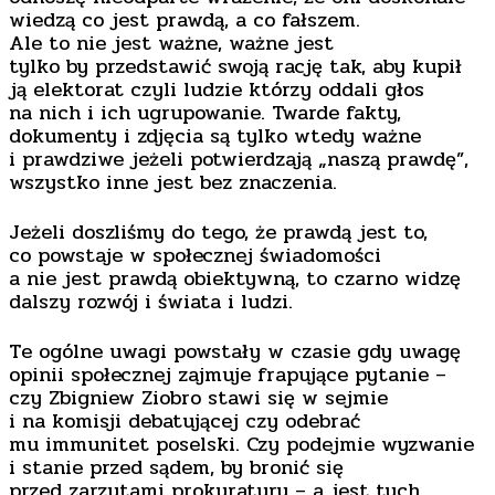
wiedzą co jest prawdą, a co fałszem.
Ale to nie jest ważne, ważne jest
tylko by przedstawić swoją rację tak, aby kupił
ją elektorat czyli ludzie którzy oddali głos
na nich i ich ugrupowanie. Twarde fakty,
dokumenty i zdjęcia są tylko wtedy ważne
i prawdziwe jeżeli potwierdzają „naszą prawdę”,
wszystko inne jest bez znaczenia.
Jeżeli doszliśmy do tego, że prawdą jest to,
co powstaje w społecznej świadomości
a nie jest prawdą obiektywną, to czarno widzę
dalszy rozwój i świata i ludzi.
Te ogólne uwagi powstały w czasie gdy uwagę
opinii społecznej zajmuje frapujące pytanie –
czy Zbigniew Ziobro stawi się w sejmie
i na komisji debatującej czy odebrać
mu immunitet poselski. Czy podejmie wyzwanie
i stanie przed sądem, by bronić się
przed zarzutami prokuratury – a jest tych