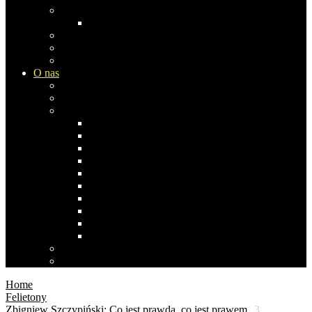
Europa
Rosja
Azja
Ameryka Płn
Ameryka Południowa
O nas
Biblioteka Studia Opinii
Współpraca i komentarze
Co pisała/pisał…
Stefan Bratkowski
Janusz Dąbrowski
Andrzej Koraszewski
Bogdan Miś
Anna Izabela Nowak 1969-2019
Stanisław Obirek
Sławomir Popowski
Ernest Skalski
Zbigniew Szczypiński
Agnieszka Wróblewska
Polityka prywatności
Polityka cookies
Home
Felietony
Zbigniew Szczypiński: Co jest prawdą, co jest prawem
3