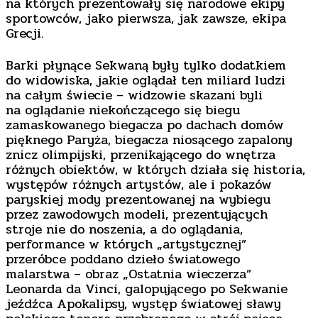
na których prezentowały się narodowe ekipy
sportowców, jako pierwsza, jak zawsze, ekipa
Grecji.
Barki płynące Sekwaną były tylko dodatkiem
do widowiska, jakie oglądał ten miliard ludzi
na całym świecie – widzowie skazani byli
na oglądanie niekończącego się biegu
zamaskowanego biegacza po dachach domów
pięknego Paryża, biegacza niosącego zapalony
znicz olimpijski, przenikającego do wnętrza
różnych obiektów, w których działa się historia,
występów różnych artystów, ale i pokazów
paryskiej mody prezentowanej na wybiegu
przez zawodowych modeli, prezentujących
stroje nie do noszenia, a do oglądania,
performance w których „artystycznej”
przeróbce poddano dzieło światowego
malarstwa – obraz „Ostatnia wieczerza”
Leonarda da Vinci, galopującego po Sekwanie
jeźdźca Apokalipsy, występ światowej sławy