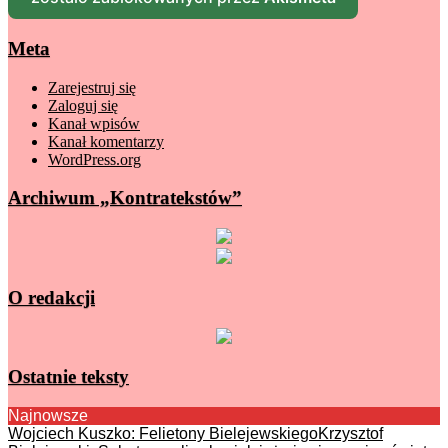
Meta
Zarejestruj się
Zaloguj się
Kanał wpisów
Kanał komentarzy
WordPress.org
Archiwum „Kontratekstów”
O redakcji
Ostatnie teksty
Najnowsze
Wojciech Kuszko: Felietony Bielejewskiego
Krzysztof