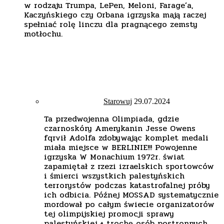
w rodzaju Trumpa, LePen, Meloni, Farage’a,
Kaczyńskiego czy Orbana igrzyska mają raczej
spełniać rolę linczu dla pragnącego zemsty
motłochu.
Starowuj
29.07.2024
Ta przedwojenna Olimpiada, gdzie
czarnoskóry Amerykanin Jesse Owens
fqrvił Adolfa zdobywając komplet medali
miała miejsce w BERLINIE!!! Powojenne
igrzyska W Monachium 1972r. świat
zapamiętał z rzezi izraelskich sportowców
i śmierci wszystkich palestyńskich
terrorystów podczas katastrofalnej próby
ich odbicia. Późnej MOSSAD systematycznie
mordował po całym świecie organizatorów
tej olimpijskiej promocji sprawy
palestyńskiej + trochę osób postronnych