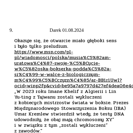
Darek
01.08.2024
Okazuje się, że otwarcie miało głęboki sens
i było tylko preludium.
https://www.msn.com/pl-
pl/wiadomosci/polska/musia%C5%82am-
uratowa%C4%87-swoje-%C5%BCycie-
w%C5%82oska-bokserka-podda%C5%82a-
si%C4%99-w-walce-z-biologicznym-
m%C4%99%C5%BCczyzn%C4%85/ar-BB1r1Uwl?
ocid=winp2fp&cvid=be95a7a9797d427ef4dea06e4
„W 2023 roku Imane Khelif z Algierii i Lin
Yu‑ting z Tajwanu zostali wykluczeni
z kobiecych mistrzostw świata w boksie. Prezes
Międzynarodowego Stowarzyszenia Boksu (IBA)
Umar Kremlew stwierdził wtedy, że testy DNA
udowodniły, że obaj mają chromosomy XY”
i w związku z tym „zostali wykluczeni”
z zawodów.”