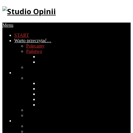
Menu
START
Warto przeczytać…
Polecamy
Państwo
Gospodarka
Historia Polski
PIRS
Społeczeństwo
Obyczaje
2020
2019
2018
2017
2016
Światopogląd
Wokół mediów
Cywilizacja
Historia cywilizacji
Medycyna