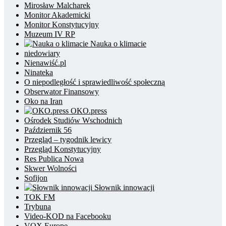
Mirosław Malcharek
Monitor Akademicki
Monitor Konstytucyjny
Muzeum IV RP
Nauka o klimacie
niedowiary
Nienawiść.pl
Ninateka
O niepodległość i sprawiedliwość społeczną
Obserwator Finansowy
Oko na Iran
OKO.press
Ośrodek Studiów Wschodnich
Październik 56
Przegląd – tygodnik lewicy
Przegląd Konstytucyjny
Res Publica Nowa
Skwer Wolności
Sofijon
Słownik innowacji
TOK FM
Trybuna
Video-KOD na Facebooku
VOX Europe