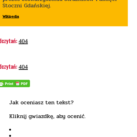
Stoczni Gdańskiej.
Wikipedia
dczytań:
404
dczytań:
404
Jak oceniasz ten tekst?
Kliknij gwiazdkę, aby ocenić.