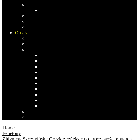
Europa
Rosja
Azja
Ameryka Płn
Ameryka Południowa
O nas
Biblioteka Studia Opinii
Współpraca i komentarze
Co pisała/pisał…
Stefan Bratkowski
Janusz Dąbrowski
Andrzej Koraszewski
Bogdan Miś
Anna Izabela Nowak 1969-2019
Stanisław Obirek
Sławomir Popowski
Ernest Skalski
Zbigniew Szczypiński
Agnieszka Wróblewska
Polityka prywatności
Polityka cookies
Home
Felietony
Zbigniew Szczypiński: Gorzkie refleksje po uroczystości otwarcia