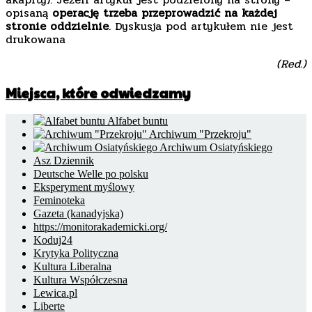
opisaną
operację trzeba przeprowadzić na każdej
stronie oddzielnie
. Dyskusja pod artykułem nie jest
drukowana
(Red.)
Miejsca, które odwiedzamy
Alfabet buntu
Archiwum "Przekroju"
Archiwum Osiatyńskiego
Asz Dziennik
Deutsche Welle po polsku
Eksperyment myślowy
Feminoteka
Gazeta (kanadyjska)
https://monitorakademicki.org/
Koduj24
Krytyka Polityczna
Kultura Liberalna
Kultura Współczesna
Lewica.pl
Liberte