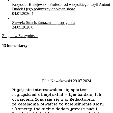
Krzysztof Bielejewski: Profesor od wszystkiego, czyli Antoni
Dudek i jego polityczny one-man show
04.01.2026
4
Sławek: Strach, fantazmat i propaganda
24.05.2026
0
Zbigniew Szczypiński
13 komentarzy
Filip Nowakowski
29.07.2024
Nigdy nie interesowałem się sportem
i igrzyskami olimpijskimi – tym bardziej ich
otwarciem. Zgadzam się z p. Redaktorem,
że ceremonia otwarcia to ucieleśnienie kiczu
i komercji (od siebie dodam jeszcze nudy).