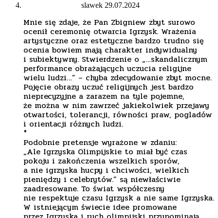
slawek
29.07.2024
Mnie się zdaje, że Pan Zbigniew zbyt surowo
ocenił ceremonię otwarcia Igrzysk. Wrażenia
artystyczne oraz estetyczne bardzo trudno się
ocenia bowiem mają charakter indywidualny
i subiektywny. Stwierdzenie o „…skandalicznym
performance obrażających uczucia religijne
wielu ludzi…” – chyba zdecydowanie zbyt mocne.
Pojęcie obrazy uczuć religijnych jest bardzo
nieprecyzyjne a zarazem na tyle pojemne,
że można w nim zawrzeć jakiekolwiek przejawy
otwartości, tolerancji, równości praw, pogladów
i orientacji różnych ludzi.
*
Podobnie pretensje wyrażone w zdaniu:
„Ale Igrzyska Olimpijskie to miał być czas
pokoju i zakończenia wszelkich sporów,
a nie igrzyska hucpy i chciwości, wielkich
pieniędzy i celebrytów.” są niewłaściwie
zaadresowane. To świat współczesny
nie respektuje czasu Igrzysk a nie same Igrzyska.
W istniejącym świecie idee promowane
przez Igrzyska i ruch olimpijski przypominają