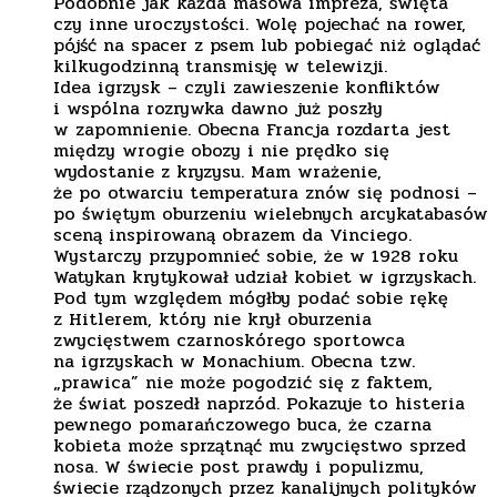
Podobnie jak każda masowa impreza, święta
czy inne uroczystości. Wolę pojechać na rower,
pójść na spacer z psem lub pobiegać niż oglądać
kilkugodzinną transmisję w telewizji.
Idea igrzysk – czyli zawieszenie konfliktów
i wspólna rozrywka dawno już poszły
w zapomnienie. Obecna Francja rozdarta jest
między wrogie obozy i nie prędko się
wydostanie z kryzysu. Mam wrażenie,
że po otwarciu temperatura znów się podnosi –
po świętym oburzeniu wielebnych arcykatabasów
sceną inspirowaną obrazem da Vinciego.
Wystarczy przypomnieć sobie, że w 1928 roku
Watykan krytykował udział kobiet w igrzyskach.
Pod tym względem mógłby podać sobie rękę
z Hitlerem, który nie krył oburzenia
zwycięstwem czarnoskórego sportowca
na igrzyskach w Monachium. Obecna tzw.
„prawica” nie może pogodzić się z faktem,
że świat poszedł naprzód. Pokazuje to histeria
pewnego pomarańczowego buca, że czarna
kobieta może sprzątnąć mu zwycięstwo sprzed
nosa. W świecie post prawdy i populizmu,
świecie rządzonych przez kanalijnych polityków