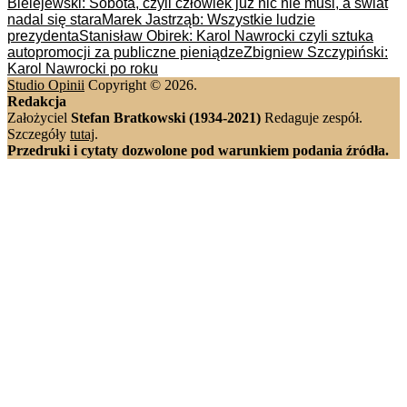
Bielejewski: Sobota, czyli człowiek już nic nie musi, a świat
nadal się stara
Marek Jastrząb: Wszystkie ludzie
prezydenta
Stanisław Obirek: Karol Nawrocki czyli sztuka
autopromocji za publiczne pieniądze
Zbigniew Szczypiński:
Karol Nawrocki po roku
Studio Opinii
Copyright © 2026.
Redakcja
Założyciel
Stefan Bratkowski (1934-2021)
Redaguje zespół.
Szczegóły
tutaj
.
Przedruki i cytaty dozwolone pod warunkiem podania źródła.