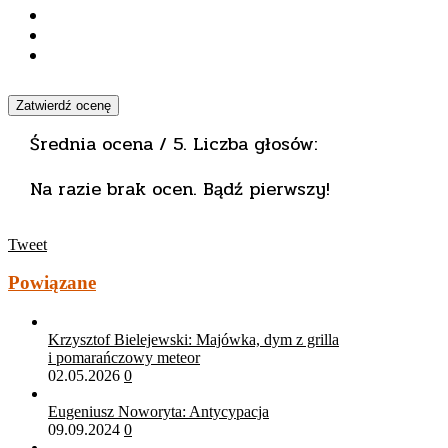
Zatwierdź ocenę
Średnia ocena
/ 5. Liczba głosów:
Na razie brak ocen. Bądź pierwszy!
Tweet
Powiązane
Krzysztof Bielejewski: Majówka, dym z grilla
i pomarańczowy meteor
02.05.2026
0
Eugeniusz Noworyta: Antycypacja
09.09.2024
0