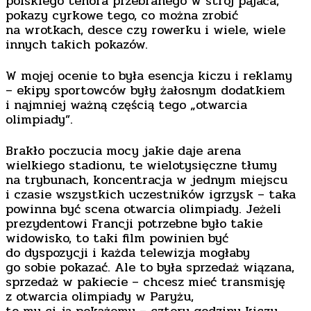
polskiego tenora przebranego w strój pajaca,
pokazy cyrkowe tego, co można zrobić
na wrotkach, desce czy rowerku i wiele, wiele
innych takich pokazów.
W mojej ocenie to była esencja kiczu i reklamy
– ekipy sportowców były żałosnym dodatkiem
i najmniej ważną częścią tego „otwarcia
olimpiady”.
Brakło poczucia mocy jakie daje arena
wielkiego stadionu, te wielotysięczne tłumy
na trybunach, koncentracja w jednym miejscu
i czasie wszystkich uczestników igrzysk – taka
powinna być scena otwarcia olimpiady. Jeżeli
prezydentowi Francji potrzebne było takie
widowisko, to taki film powinien być
do dyspozycji i każda telewizja mogłaby
go sobie pokazać. Ale to była sprzedaż wiązana,
sprzedaż w pakiecie – chcesz mieć transmisję
z otwarcia olimpiady w Paryżu,