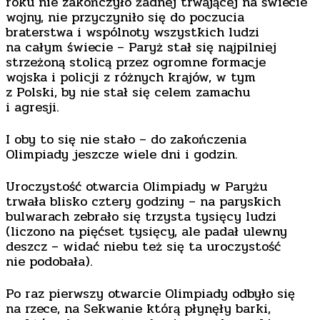
roku nie zakończyło żadnej trwającej na świecie
wojny, nie przyczyniło się do poczucia
braterstwa i wspólnoty wszystkich ludzi
na całym świecie – Paryż stał się najpilniej
strzeżoną stolicą przez ogromne formacje
wojska i policji z różnych krajów, w tym
z Polski, by nie stał się celem zamachu
i agresji.
I oby to się nie stało – do zakończenia
Olimpiady jeszcze wiele dni i godzin.
Uroczystość otwarcia Olimpiady w Paryżu
trwała blisko cztery godziny – na paryskich
bulwarach zebrało się trzysta tysięcy ludzi
(liczono na pięćset tysięcy, ale padał ulewny
deszcz – widać niebu też się ta uroczystość
nie podobała).
Po raz pierwszy otwarcie Olimpiady odbyło się
na rzece, na Sekwanie którą płynęły barki,