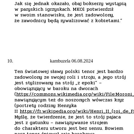
Jak się jednak okazało, obaj bokserzy wystąpią
w paryskich igrzyskach. MKOl potwierdził
w swoim stanowisku, że jest zadowolony,
że zawodnicy będą rywalizować z kobietami.”
kambuzela
06.08.2024
Ten światowej sławy polski tenor jest bardzo
zadowolony ze swojej roli i stroju, a jego strój
jest stylizowany na strój „z epoki” –
obowiązujący w baroku na dworach
(
https://commons.wikimedia.org/wiki/File:Moroni
nawiązującym też do noszonych wówczas kryz
(portrety rodziny Henryka
II
https://fr.wikipedia.org/wiki/Henri_II_(roi_de_
Myślę, że twierdzenie, że jest to strój pajaca
jest z gatunku – nawiązywanie strojem
do charakteru utworu jest bez sensu. Bowiem
nasz tenor śpiewał arię barokową.