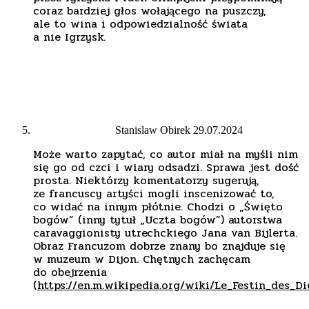
coraz bardziej głos wołającego na puszczy,
ale to wina i odpowiedzialność świata
a nie Igrzysk.
Stanislaw Obirek
29.07.2024
Może warto zapytać, co autor miał na myśli nim
się go od czci i wiary odsadzi. Sprawa jest dość
prosta. Niektórzy komentatorzy sugerują,
ze francuscy artyści mogli inscenizować to,
co widać na innym płótnie. Chodzi o „Święto
bogów” (inny tytuł „Uczta bogów”) autorstwa
caravaggionisty utrechckiego Jana van Bijlerta.
Obraz Francuzom dobrze znany bo znajduje się
w muzeum w Dijon. Chętnych zachęcam
do obejrzenia
(
https://en.m.wikipedia.org/wiki/Le_Festin_des_D