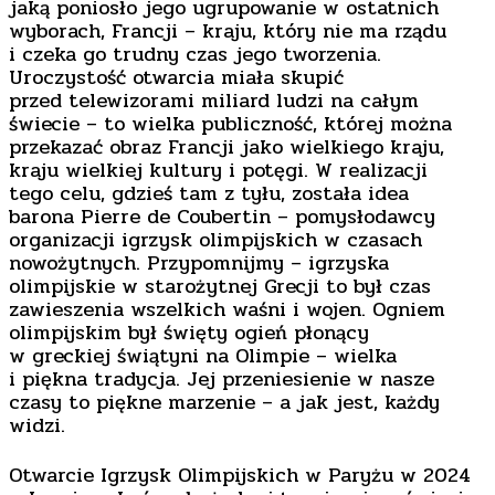
jaką poniosło jego ugrupowanie w ostatnich
wyborach, Francji – kraju, który nie ma rządu
i czeka go trudny czas jego tworzenia.
Uroczystość otwarcia miała skupić
przed telewizorami miliard ludzi na całym
świecie – to wielka publiczność, której można
przekazać obraz Francji jako wielkiego kraju,
kraju wielkiej kultury i potęgi. W realizacji
tego celu, gdzieś tam z tyłu, została idea
barona Pierre de Coubertin – pomysłodawcy
organizacji igrzysk olimpijskich w czasach
nowożytnych. Przypomnijmy – igrzyska
olimpijskie w starożytnej Grecji to był czas
zawieszenia wszelkich waśni i wojen. Ogniem
olimpijskim był święty ogień płonący
w greckiej świątyni na Olimpie – wielka
i piękna tradycja. Jej przeniesienie w nasze
czasy to piękne marzenie – a jak jest, każdy
widzi.
Otwarcie Igrzysk Olimpijskich w Paryżu w 2024