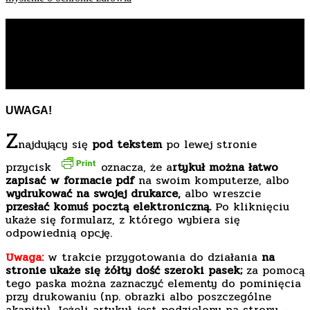
Krzysztof Bielejewski: Chora
ochrona zdrowia? Nie. Chore
myślenie o ochronie zdrowia
UWAGA!
Z
najdujący się
pod tekstem
po lewej stronie
przycisk
oznacza, że a
rtykuł można łatwo
zapisać w formacie pdf
na swoim komputerze, albo
wydrukować na swojej drukarce,
albo wreszcie
przesłać komuś pocztą elektroniczną.
Po kliknięciu
ukaże się formularz, z którego wybiera się
odpowiednią opcję.
Uwaga:
w trakcie przygotowania do działania
na
stronie ukaże się żółty dość szeroki pasek;
za pomocą
tego paska można zaznaczyć elementy do pominięcia
przy drukowaniu (np. obrazki albo poszczególne
akapity). Jeżeli artykuł jest podzielony na strony –