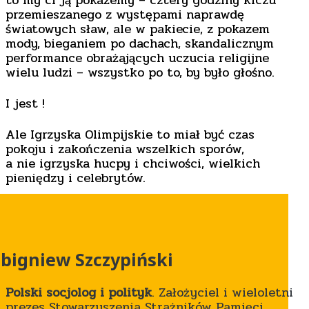
to my ci ją pokażemy – cztery godziny kiczu
przemieszanego z występami naprawdę
światowych sław, ale w pakiecie, z pokazem
mody, bieganiem po dachach, skandalicznym
performance obrażających uczucia religijne
wielu ludzi – wszystko po to, by było głośno.
I jest !
Ale Igrzyska Olimpijskie to miał być czas
pokoju i zakończenia wszelkich sporów,
a nie igrzyska hucpy i chciwości, wielkich
pieniędzy i celebrytów.
bigniew Szczypiński
Polski socjolog i polityk
. Założyciel i wieloletni
prezes Stowarzyszenia Strażników Pamięci