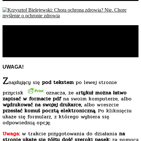
Krzysztof Bielejewski: Chora
ochrona zdrowia? Nie. Chore
myślenie o ochronie zdrowia
UWAGA!
Z
najdujący się
pod tekstem
po lewej stronie
przycisk
oznacza, że a
rtykuł można łatwo
zapisać w formacie pdf
na swoim komputerze, albo
wydrukować na swojej drukarce,
albo wreszcie
przesłać komuś pocztą elektroniczną.
Po kliknięciu
ukaże się formularz, z którego wybiera się
odpowiednią opcję.
Uwaga:
w trakcie przygotowania do działania
na
stronie ukaże się żółty dość szeroki pasek;
za pomocą