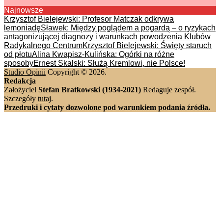
Najnowsze
Krzysztof Bielejewski: Profesor Matczak odkrywa
lemoniadę
Sławek: Między poglądem a pogardą – o ryzykach
antagonizującej diagnozy i warunkach powodzenia Klubów
Radykalnego Centrum
Krzysztof Bielejewski: Święty staruch
od płotu
Alina Kwapisz-Kulińska: Ogórki na różne
sposoby
Ernest Skalski: Służą Kremlowi, nie Polsce!
Studio Opinii
Copyright © 2026.
Redakcja
Założyciel
Stefan Bratkowski (1934-2021)
Redaguje zespół.
Szczegóły
tutaj
.
Przedruki i cytaty dozwolone pod warunkiem podania źródła.