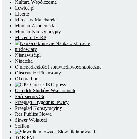
Kultura Współczesna
Lewica.pl
Liberte
Mirosław Malcharek
Monitor Akademicki
Monitor Konstytucyjny
Muzeum IV RP
Nauka o klimacie
niedowiary
Nienawiść.pl
Ninateka
O niepodległość i sprawiedliwość społeczną
Obserwator Finansowy
Oko na Iran
OKO.press
Ośrodek Studiów Wschodnich
Październik 56
Przegląd – tygodnik lewicy
Przegląd Konstytucyjny
Res Publica Nowa
Skwer Wolności
Sofijon
Słownik innowacji
TOK FM