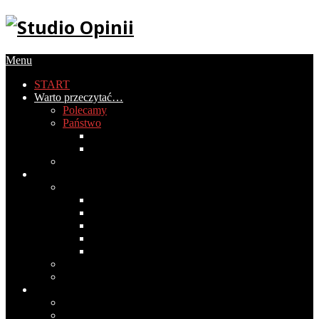
Menu
START
Warto przeczytać…
Polecamy
Państwo
Gospodarka
Historia Polski
PIRS
Społeczeństwo
Obyczaje
2020
2019
2018
2017
2016
Światopogląd
Wokół mediów
Cywilizacja
Historia cywilizacji
Medycyna