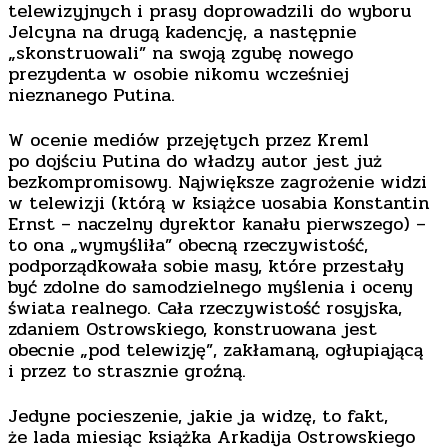
telewizyjnych i prasy doprowadzili do wyboru
Jelcyna na drugą kadencję, a następnie
„skonstruowali” na swoją zgubę nowego
prezydenta w osobie nikomu wcześniej
nieznanego Putina.
W ocenie mediów przejętych przez Kreml
po dojściu Putina do władzy autor jest już
bezkompromisowy. Największe zagrożenie widzi
w telewizji (którą w książce uosabia Konstantin
Ernst – naczelny dyrektor kanału pierwszego) –
to ona „wymyśliła” obecną rzeczywistość,
podporządkowała sobie masy, które przestały
być zdolne do samodzielnego myślenia i oceny
świata realnego. Cała rzeczywistość rosyjska,
zdaniem Ostrowskiego, konstruowana jest
obecnie „pod telewizję”, zakłamaną, ogłupiającą
i przez to strasznie groźną.
Jedyne pocieszenie, jakie ja widzę, to fakt,
że lada miesiąc książka Arkadija Ostrowskiego