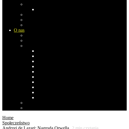
Europa
Rosja
Azja
Ameryka Płn
Ameryka Południowa
O nas
Biblioteka Studia Opinii
Współpraca i komentarze
Co pisała/pisał…
Stefan Bratkowski
Janusz Dąbrowski
Andrzej Koraszewski
Bogdan Miś
Anna Izabela Nowak 1969-2019
Stanisław Obirek
Sławomir Popowski
Ernest Skalski
Zbigniew Szczypiński
Agnieszka Wróblewska
Polityka prywatności
Polityka cookies
Home
Społeczeństwo
Andrzej de Lazari: Nagroda Orwella
2
min czytania