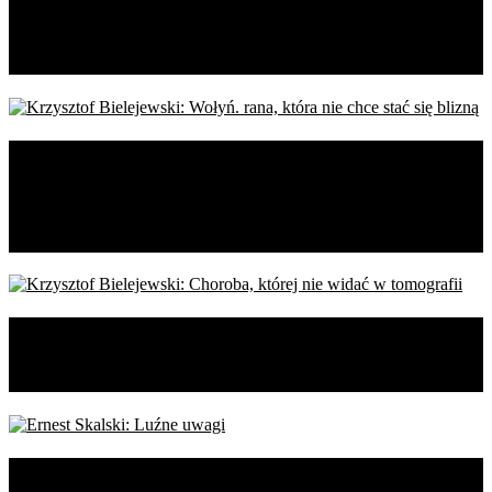
który przewidział klęskę,
lecz nie potrafił jej zatrzymać
Krzysztof Bielejewski: Wołyń.
rana, która nie chce stać się
blizną
Krzysztof Bielejewski: Choroba,
której nie widać w tomografii
Ernest Skalski: Luźne uwagi