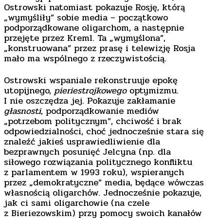
Ostrowski natomiast pokazuje Rosję, którą
„wymyśliły” sobie media – początkowo
podporządkowane oligarchom, a następnie
przejęte przez Kreml. Ta „wymyślona”,
„konstruowana” przez prasę i telewizję Rosja
mało ma wspólnego z rzeczywistością.
Ostrowski wspaniale rekonstruuje epokę
utopijnego,
pieriestrojkowego
optymizmu.
I nie oszczędza jej. Pokazuje zakłamanie
głasnosti
, podporządkowanie mediów
„potrzebom politycznym”, chciwość i brak
odpowiedzialności, choć jednocześnie stara się
znaleźć jakieś usprawiedliwienie dla
bezprawnych posunięć Jelcyna (np. dla
siłowego rozwiązania politycznego konfliktu
z parlamentem w 1993 roku), wspieranych
przez „demokratyczne” media, będące wówczas
własnością oligarchów. Jednocześnie pokazuje,
jak ci sami oligarchowie (na czele
z Bieriezowskim) przy pomocy swoich kanałów