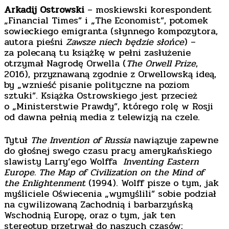
Arkadij Ostrowski
– moskiewski korespondent
„Financial Times” i „The Economist”, potomek
sowieckiego emigranta (słynnego kompozytora,
autora pieśni
Zawsze niech będzie słońce
) –
za polecaną tu książkę w pełni zasłużenie
otrzymał Nagrodę Orwella (
The Orwell Prize
,
2016), przyznawaną zgodnie z Orwellowską ideą,
by „wznieść pisanie polityczne na poziom
sztuki”. Książka Ostrowskiego jest przecież
o „Ministerstwie Prawdy”, którego rolę w Rosji
od dawna pełnią media z telewizją na czele.
Tytuł
The Invention of Russia
nawiązuje zapewne
do głośnej swego czasu pracy amerykańskiego
slawisty Larry’ego Wolffa
Inventing Eastern
Europe.
The Map of Civilization on the Mind of
the Enlightenment
(1994). Wolff pisze o tym, jak
myśliciele Oświecenia „wymyślili” sobie podział
na cywilizowaną Zachodnią i barbarzyńską
Wschodnią Europę, oraz o tym, jak ten
stereotyp przetrwał do naszych czasów;