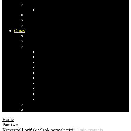
Europa
Rosja
Azja
Ameryka Płn
Ameryka Południowa
O nas
Biblioteka Studia Opinii
Współpraca i komentarze
Co pisała/pisał…
Stefan Bratkowski
Janusz Dąbrowski
Andrzej Koraszewski
Bogdan Miś
Anna Izabela Nowak 1969-2019
Stanisław Obirek
Sławomir Popowski
Ernest Skalski
Zbigniew Szczypiński
Agnieszka Wróblewska
Polityka prywatności
Polityka cookies
Home
Państwo
Krzysztof Łoziński: Szok normalności
1
min czytania