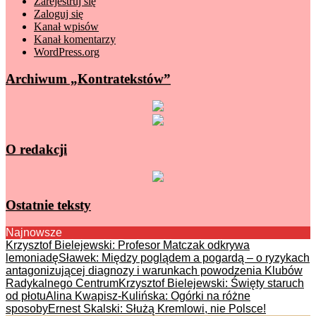
Zarejestruj się
Zaloguj się
Kanał wpisów
Kanał komentarzy
WordPress.org
Archiwum „Kontratekstów”
O redakcji
Ostatnie teksty
Najnowsze
Krzysztof Bielejewski: Profesor Matczak odkrywa
lemoniadę
Sławek: Między poglądem a pogardą – o ryzykach
antagonizującej diagnozy i warunkach powodzenia Klubów
Radykalnego Centrum
Krzysztof Bielejewski: Święty staruch
od płotu
Alina Kwapisz-Kulińska: Ogórki na różne
sposoby
Ernest Skalski: Służą Kremlowi, nie Polsce!