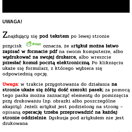
myślenie o ochronie zdrowia
UWAGA!
Z
najdujący się
pod tekstem
po lewej stronie
przycisk
oznacza, że a
rtykuł można łatwo
zapisać w formacie pdf
na swoim komputerze, albo
wydrukować na swojej drukarce,
albo wreszcie
przesłać komuś pocztą elektroniczną.
Po kliknięciu
ukaże się formularz, z którego wybiera się
odpowiednią opcję.
Uwaga:
w trakcie przygotowania do działania
na
stronie ukaże się żółty dość szeroki pasek;
za pomocą
tego paska można zaznaczyć elementy do pominięcia
przy drukowaniu (np. obrazki albo poszczególne
akapity). Jeżeli artykuł jest podzielony na strony –
opisaną
operację trzeba przeprowadzić na każdej
stronie oddzielnie
. Dyskusja pod artykułem nie jest
drukowana