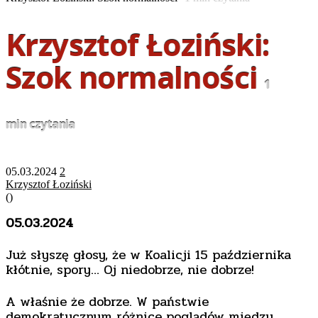
Krzysztof Łoziński:
Szok normalności
1
min czytania
05.03.2024
2
Krzysztof Łoziński
(
)
05.03.2024
Już słyszę głosy, że w Koalicji 15 października
kłótnie, spory… Oj niedobrze, nie dobrze!
A właśnie że dobrze. W państwie
demokratycznym różnice poglądów między