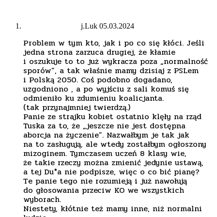
j.Luk
05.03.2024
Problem w tym kto, jak i po co się kłóci. Jeśli
jedna strona zarzuca drugiej, że kłamie
i oszukuje to to już wykracza poza „normalność
sporów”, a tak właśnie mamy dzisiaj z PSLem
i Polską 2050. Coś podobno dogadano,
uzgodniono , a po wyjściu z sali komuś się
odmieniło ku zdumieniu koalicjanta.
(tak przynajmniej twierdzą.)
Panie ze strajku kobiet ostatnio klęły na rząd
Tuska za to, że „jeszcze nie jest dostępna
aborcja na życzenie”. Nazwałbym je tak jak
na to zasługują, ale wtedy zostałbym ogłoszony
mizoginem. Tymczasem uczeń 8 klasy wie,
że takie rzeczy można zmienić jedynie ustawą,
a tej Du*a nie podpisze, więc o co bić pianę?
Te panie tego nie rozumieją i już nawołują
do głosowania przeciw KO we wszystkich
wyborach.
Niestety, kłótnie też mamy inne, niż normalni