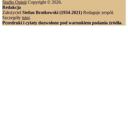
Studio Opinii
Copyright © 2026.
Redakcja
Założyciel
Stefan Bratkowski (1934-2021)
Redaguje zespół.
Szczegóły
tutaj
.
Przedruki i cytaty dozwolone pod warunkiem podania źródła.