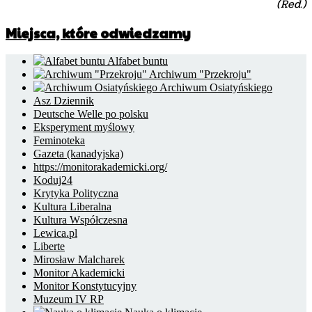
(Red.)
Miejsca, które odwiedzamy
Alfabet buntu
Archiwum "Przekroju"
Archiwum Osiatyńskiego
Asz Dziennik
Deutsche Welle po polsku
Eksperyment myślowy
Feminoteka
Gazeta (kanadyjska)
https://monitorakademicki.org/
Koduj24
Krytyka Polityczna
Kultura Liberalna
Kultura Współczesna
Lewica.pl
Liberte
Mirosław Malcharek
Monitor Akademicki
Monitor Konstytucyjny
Muzeum IV RP