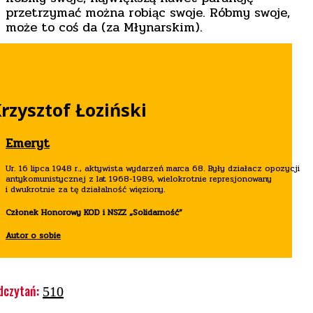
przetrzymać można robiąc swoje. Róbmy swoje,
może to coś da (za Młynarskim).
rzysztof Łoziński
Emeryt
Ur. 16 lipca 1948 r., aktywista wydarzeń marca 68. Były działacz opozycji
antykomunistycznej z lat 1968-1989, wielokrotnie represjonowany
i dwukrotnie za tę działalność więziony.
Członek Honorowy KOD i NSZZ „Solidarność”
Autor o sobie
dczytań:
510