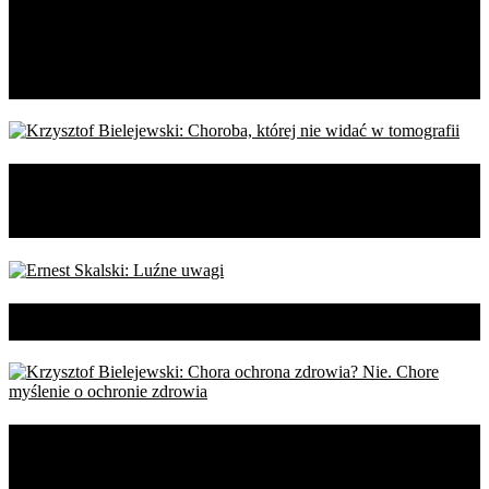
Krzysztof Bielejewski: Wołyń.
rana, która nie chce stać się
blizną
Krzysztof Bielejewski: Choroba,
której nie widać w tomografii
Ernest Skalski: Luźne uwagi
Krzysztof Bielejewski: Chora
ochrona zdrowia? Nie. Chore