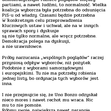
partiami, a nawet ludźmi, to normalność. Wielka
koalicja wyborcza była potrzebna do odsunięcia
PiS
-u od władzy. Czasami będzie potrzebna
w konkretnym celu przeprowadzenia
kluczowych ustaw i uchwał, ale na w innych
sprawach spory i dyskusje
są nie tylko normalne, ale wręcz potrzebne.
Demokracja polega na dyskusji,
a nie urawniłowce.
Próby narzucania „wspólnych poglądów” raczej
przyniosą odpływ wyborców, niż pożytek.
Podobnie z wyborami samorządowymi
i europejskimi. Tu nie ma potrzeby robienia
jednej listy, bo ordynacja tych wyborów jest
inna.
I nie przejmujcie się, że Uno Bonzo odzyskał
nieco mores i nawet rechot mu wraca. Nic
mu to nie pomoże.
Róbmy swoje, największą nawet paranoję