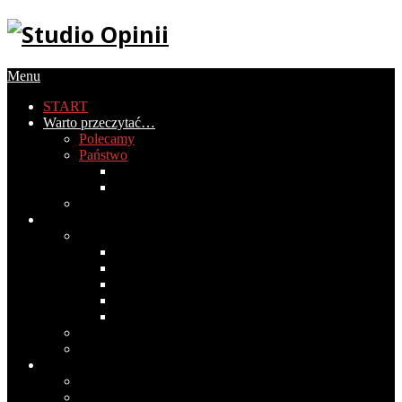
Menu
START
Warto przeczytać…
Polecamy
Państwo
Gospodarka
Historia Polski
PIRS
Społeczeństwo
Obyczaje
2020
2019
2018
2017
2016
Światopogląd
Wokół mediów
Cywilizacja
Historia cywilizacji
Medycyna