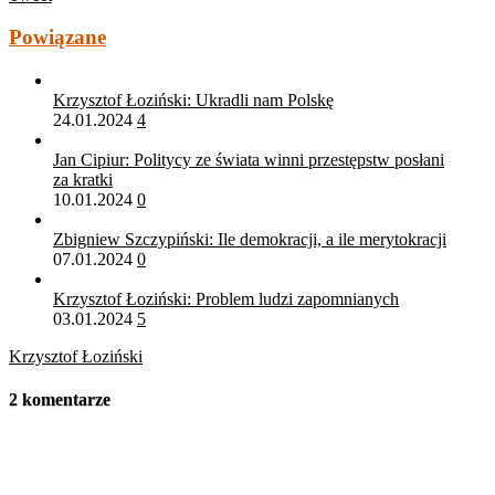
Powiązane
Krzysztof Łoziński: Ukradli nam Polskę
24.01.2024
4
Jan Cipiur: Politycy ze świata winni przestępstw posłani
za kratki
10.01.2024
0
Zbigniew Szczypiński: Ile demokracji, a ile merytokracji
07.01.2024
0
Krzysztof Łoziński: Problem ludzi zapomnianych
03.01.2024
5
Krzysztof Łoziński
2 komentarze