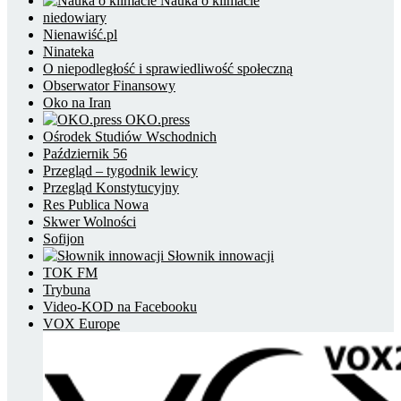
Nauka o klimacie
niedowiary
Nienawiść.pl
Ninateka
O niepodległość i sprawiedliwość społeczną
Obserwator Finansowy
Oko na Iran
OKO.press
Ośrodek Studiów Wschodnich
Październik 56
Przegląd – tygodnik lewicy
Przegląd Konstytucyjny
Res Publica Nowa
Skwer Wolności
Sofijon
Słownik innowacji
TOK FM
Trybuna
Video-KOD na Facebooku
VOX Europe