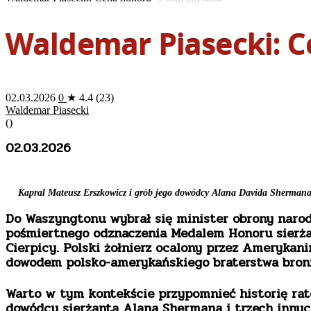
Waldemar Piasecki: 
02.03.2026
0
★ 4.4 (23)
Waldemar Piasecki
(
)
02.03.2026
Kapral Mateusz Erszkowicz i grób jego dowódcy Alana Davida Sherman
Do Waszyngtonu wybrał się minister obrony naro
pośmiertnego odznaczenia Medalem Honoru sierżant
Cierpicy. Polski żołnierz ocalony przez Amerykanina
dowodem polsko-amerykańskiego braterstwa broni
Warto w tym kontekście przypomnieć historię rat
dowódcy sierżanta Alana Shermana i trzech innyc