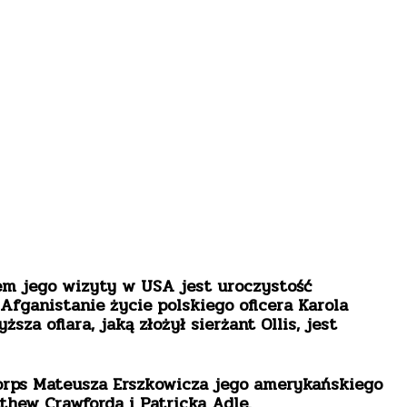
m jego wizyty w USA jest uroczystość
fganistanie życie polskiego oficera Karola
sza ofiara, jaką złożył sierżant Ollis, jest
Corps Mateusza Erszkowicza jego amerykańskiego
thew Crawforda i Patricka Adle.