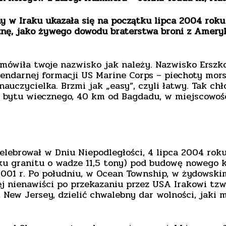
y w Iraku ukazała się na początku lipca 2004 rok
znę, jako żywego dowodu braterstwa broni z Amery
ymówiła twoje nazwisko jak należy. Nazwisko Erszko
gendarnej formacji US Marine Corps – piechoty mor
 nauczycielka. Brzmi jak „easy”, czyli łatwy. Tak 
o bytu wiecznego, 40 km od Bagdadu, w miejscowośc
elebrował w Dniu Niepodległości, 4 lipca 2004 rok
u granitu o wadze 11,5 tony) pod budowę nowego k
a 2001 r. Po południu, w Ocean Township, w żydows
ej nienawiści po przekazaniu przez USA Irakowi tz
w Jersey, dzielić chwalebny dar wolności, jaki m