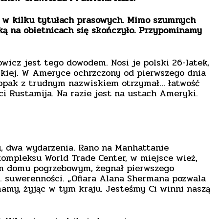
u w kilku tytułach prasowych. Mimo szumnych
ką na obietnicach się skończyło. Przypominamy
wicz jest tego dowodem. Nosi je polski 26-latek,
skiej. W Ameryce ochrzczony od pierwszego dnia
chłopak z trudnym nazwiskiem otrzymał… łatwość
i Rustamija. Na razie jest na ustach Ameryki.
u, dwa wydarzenia. Rano na Manhattanie
ompleksu World Trade Center, w miejsce wież,
kim domu pogrzebowym, żegnał pierwszego
w. suwerenności. „Ofiara Alana Shermana pozwala
amy, żyjąc w tym kraju. Jesteśmy Ci winni naszą