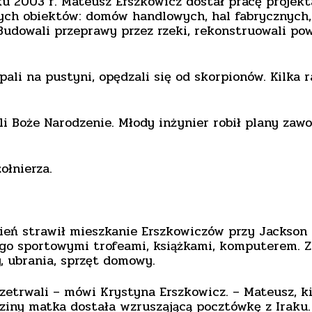
u 2003 r. Mateusz Erszkowicz dostał pracę projek
h obiektów: domów handlowych, hal fabrycznych, 
 Budowali przeprawy przez rzeki, rekonstruowali p
ali na pustyni, opędzali się od skorpionów. Kilka 
i Boże Narodzenie. Młody inżynier robił plany zaw
ołnierza.
ień strawił mieszkanie Erszkowiczów przy Jackson 
go sportowymi trofeami, książkami, komputerem. Z 
y, ubrania, sprzęt domowy.
rzetrwali – mówi Krystyna Erszkowicz. – Mateusz, ki
dziny matka dostała wzruszającą pocztówkę z Iraku.