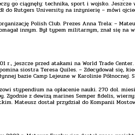
czy go ciągnęły: technika, sport i wojsko. Jeszcze 
ł do Rutgers University na inżynierię – mówi ojcie
rganizację Polish Club. Prezes Anna Trela: – Mateu
magał innym. Był typem militarnym, znał się na woj
1 r., jeszcze przed atakami na World Trade Center
pomina siostra Teresa Quiles. – Zdecydował się, ki
łynnej bazie Camp Lejeune w Karolinie Północnej. S
zowi stypendium na opłacenie nauki. 270 dol. mies
żby. Zgodnie z dewizą marines Semper fidelis, wiern
stkim. Mateusz dostał przydział do Kompanii Mostow