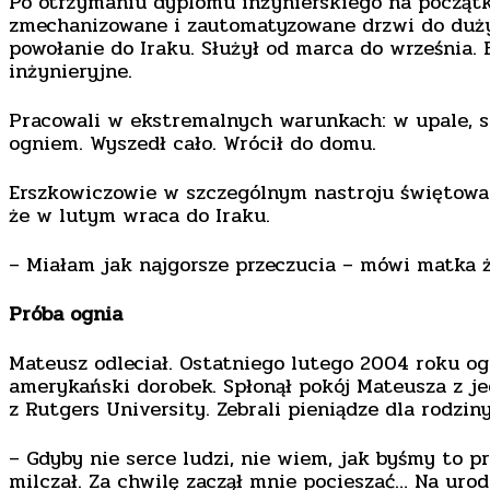
Po otrzymaniu dyplomu inżynierskiego na początk
zmechanizowane i zautomatyzowane drzwi do dużyc
powołanie do Iraku. Służył od marca do września.
inżynieryjne.
Pracowali w ekstremalnych warunkach: w upale, sp
ogniem. Wyszedł cało. Wrócił do domu.
Erszkowiczowie w szczególnym nastroju świętowal
że w lutym wraca do Iraku.
– Miałam jak najgorsze przeczucia – mówi matka ż
Próba ognia
Mateusz odleciał. Ostatniego lutego 2004 roku og
amerykański dorobek. Spłonął pokój Mateusza z je
z Rutgers University. Zebrali pieniądze dla rodzin
– Gdyby nie serce ludzi, nie wiem, jak byśmy to p
milczał. Za chwilę zaczął mnie pocieszać… Na uro