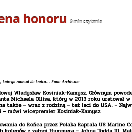
Cena honoru
9
min czytania
a, którego ratował do końca… Foto: Archiwum
dowej Władysław Kosiniak-Kamysz. Głównym powode
a Michaela Ollisa, który w 2013 roku uratował w A
 także – wraz z rodziną – też leci do USA. – Najwyż
 – mówi wicepremier Kosiniak-Kamysz.
owania do końca przez Polaka kaprala US Marine 
h kolegów z załogi Hummera – Johna Todda III, Mat