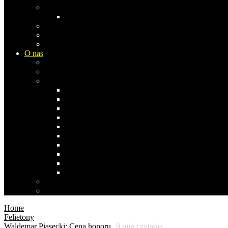
Europa
Rosja
Azja
Ameryka Płn
Ameryka Południowa
O nas
Biblioteka Studia Opinii
Współpraca i komentarze
Co pisała/pisał…
Stefan Bratkowski
Janusz Dąbrowski
Andrzej Koraszewski
Bogdan Miś
Anna Izabela Nowak 1969-2019
Stanisław Obirek
Sławomir Popowski
Ernest Skalski
Zbigniew Szczypiński
Agnieszka Wróblewska
Polityka prywatności
Polityka cookies
Home
Felietony
Waldemar Piasecki: Cena honoru
9
min czytania