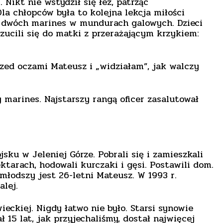
ikt nie wstydził się łez, patrząc
la chłopców była to kolejna lekcja miłości
ło dwóch marines w mundurach galowych. Dzieci
zucili się do matki z przerażającym krzykiem:
przed oczami Mateusz i „widziałam”, jak walczy
 marines. Najstarszy rangą oficer zasalutował
sku w Jeleniej Górze. Pobrali się i zamieszkali
tarach, hodowali kurczaki i gęsi. Postawili dom.
ajmłodszy jest 26-letni Mateusz. W 1993 r.
alej.
eckiej. Nigdy łatwo nie było. Starsi synowie
 15 lat, jak przyjechaliśmy, dostał najwięcej