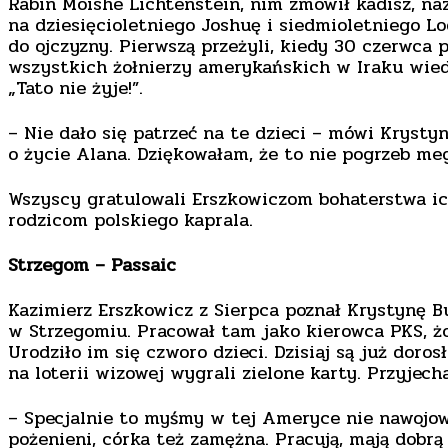
Rabin Moishe Lichtenstein, nim zmówił kadisz, na
na dziesięcioletniego Joshuę i siedmioletniego Lo
do ojczyzny. Pierwszą przeżyli, kiedy 30 czerwc
wszystkich żołnierzy amerykańskich w Iraku wiedz
„Tato nie żyje!”.
– Nie dało się patrzeć na te dzieci – mówi Krysty
o życie Alana. Dziękowałam, że to nie pogrzeb me
Wszyscy gratulowali Erszkowiczom bohaterstwa ich
rodzicom polskiego kaprala.
Strzegom – Passaic
Kazimierz Erszkowicz z Sierpca poznał Krystynę Bu
w Strzegomiu. Pracował tam jako kierowca PKS, żo
Urodziło im się czworo dzieci. Dzisiaj są już doro
na loterii wizowej wygrali zielone karty. Przyjecha
– Specjalnie to myśmy w tej Ameryce nie nawojowal
pożenieni, córka też zamężna. Pracują, mają dobrą 