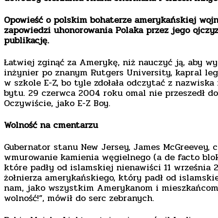
Opowieść o polskim bohaterze amerykańskiej wojn
zapowiedzi uhonorowania Polaka przez jego ojczy
publikację.
Łatwiej zginąć za Amerykę, niż nauczyć ją, aby w
inżynier po znanym Rutgers University, kapral le
w szkole E-Z, bo tyle zdołała odczytać z nazwiska
bytu. 29 czerwca 2004 roku omal nie przeszedł d
Oczywiście, jako E-Z Boy.
Wolność na cmentarzu
Gubernator stanu New Jersey, James McGreevey, c
wmurowanie kamienia węgielnego (a de facto blok
które padły od islamskiej nienawiści 11 wrześni
żołnierza amerykańskiego, który padł od islamski
nam, jako wszystkim Amerykanom i mieszkańcom Ne
wolność!”, mówił do serc zebranych.