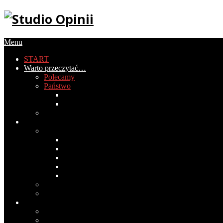
Menu
START
Warto przeczytać…
Polecamy
Państwo
Gospodarka
Historia Polski
PIRS
Społeczeństwo
Obyczaje
2020
2019
2018
2017
2016
Światopogląd
Wokół mediów
Cywilizacja
Historia cywilizacji
Medycyna