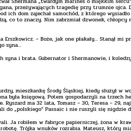
zwał Shermana „twardym marines o miękkim sercu”. N
gana, przeżywających tragedię przy trumnie ojca. D
a pod ich dom zajechał samochód, z którego wysiad
ą, co to znaczy. Nim zabrzmiał dzwonek, chłopcy r
na Erszkowicz. – Boże, jak one płakały… Stanął mi 
go syna…
 syna i brata. Gubernator i Shermanowie, i koledzy
rdzy, mieszkankę Środy Śląskiej, kiedy służył w woj
na była księgową. Potem gospodarzyli na trzech hek
słe. Ryszard ma 32 lata, Tomasz – 30, Teresa – 29, n
li do „polskiego” Passaic i nie ruszyli się nigdzie d
i. Ja robiłem w fabryce papierniczej, żona w krawi
robotę. Trójka wnuków rozrabia. Mateusz, który miał