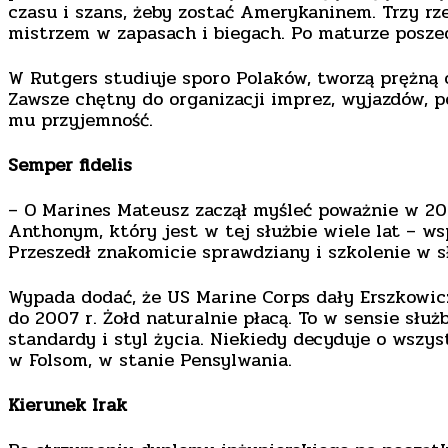
czasu i szans, żeby zostać Amerykaninem. Trzy rze
mistrzem w zapasach i biegach. Po maturze poszed
W Rutgers studiuje sporo Polaków, tworzą prężną o
Zawsze chętny do organizacji imprez, wyjazdów, po
mu przyjemność.
Semper fidelis
– O Marines Mateusz zaczął myśleć poważnie w 200
Anthonym, który jest w tej służbie wiele lat – ws
Przeszedł znakomicie sprawdziany i szkolenie w s
Wypada dodać, że US Marine Corps dały Erszkowic
do 2007 r. Żołd naturalnie płacą. To w sensie słu
standardy i styl życia. Niekiedy decyduje o wszy
w Folsom, w stanie Pensylwania.
Kierunek Irak