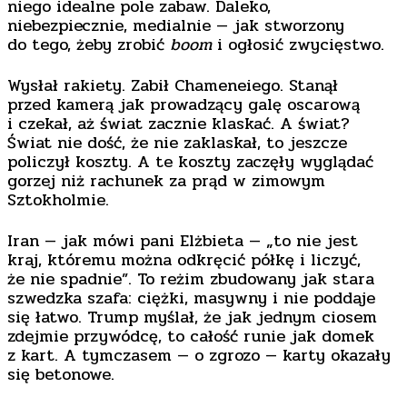
niego idealne pole zabaw. Daleko,
niebezpiecznie, medialnie — jak stworzony
do tego, żeby zrobić
boom
i ogłosić zwycięstwo.
Wysłał rakiety. Zabił Chameneiego. Stanął
przed kamerą jak prowadzący galę oscarową
i czekał, aż świat zacznie klaskać. A świat?
Świat nie dość, że nie zaklaskał, to jeszcze
policzył koszty. A te koszty zaczęły wyglądać
gorzej niż rachunek za prąd w zimowym
Sztokholmie.
Iran — jak mówi pani Elżbieta — „to nie jest
kraj, któremu można odkręcić półkę i liczyć,
że nie spadnie”. To reżim zbudowany jak stara
szwedzka szafa: ciężki, masywny i nie poddaje
się łatwo. Trump myślał, że jak jednym ciosem
zdejmie przywódcę, to całość runie jak domek
z kart. A tymczasem — o zgrozo — karty okazały
się betonowe.