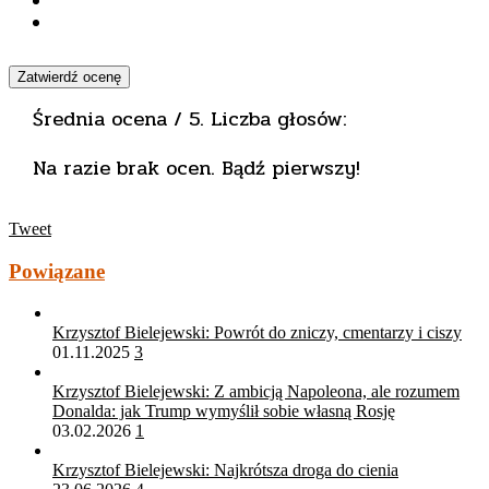
Zatwierdź ocenę
Średnia ocena
/ 5. Liczba głosów:
Na razie brak ocen. Bądź pierwszy!
Tweet
Powiązane
Krzysztof Bielejewski: Powrót do zniczy, cmentarzy i ciszy
01.11.2025
3
Krzysztof Bielejewski: Z ambicją Napoleona, ale rozumem
Donalda: jak Trump wymyślił sobie własną Rosję
03.02.2026
1
Krzysztof Bielejewski: Najkrótsza droga do cienia