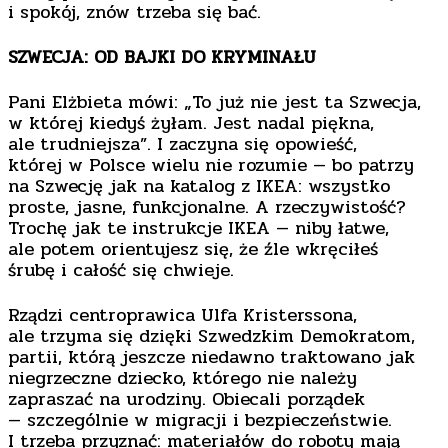
i spokój, znów trzeba się bać.
SZWECJA: OD BAJKI DO KRYMINAŁU
Pani Elżbieta mówi: „To już nie jest ta Szwecja,
w której kiedyś żyłam. Jest nadal piękna,
ale trudniejsza”. I zaczyna się opowieść,
której w Polsce wielu nie rozumie — bo patrzy
na Szwecję jak na katalog z IKEA: wszystko
proste, jasne, funkcjonalne. A rzeczywistość?
Trochę jak te instrukcje IKEA — niby łatwe,
ale potem orientujesz się, że źle wkręciłeś
śrubę i całość się chwieje.
Rządzi centroprawica Ulfa Kristerssona,
ale trzyma się dzięki Szwedzkim Demokratom,
partii, którą jeszcze niedawno traktowano jak
niegrzeczne dziecko, którego nie należy
zapraszać na urodziny. Obiecali porządek
— szczególnie w migracji i bezpieczeństwie.
I trzeba przyznać: materiałów do roboty mają