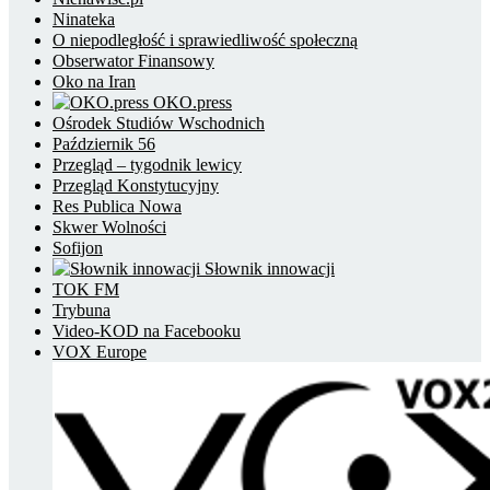
Ninateka
O niepodległość i sprawiedliwość społeczną
Obserwator Finansowy
Oko na Iran
OKO.press
Ośrodek Studiów Wschodnich
Październik 56
Przegląd – tygodnik lewicy
Przegląd Konstytucyjny
Res Publica Nowa
Skwer Wolności
Sofijon
Słownik innowacji
TOK FM
Trybuna
Video-KOD na Facebooku
VOX Europe