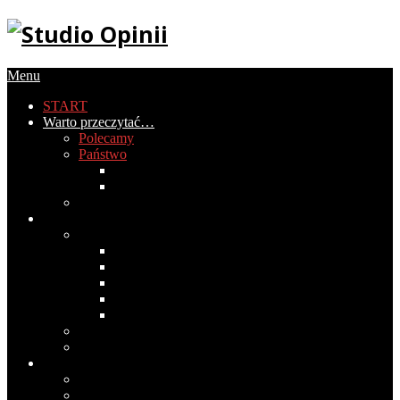
Menu
START
Warto przeczytać…
Polecamy
Państwo
Gospodarka
Historia Polski
PIRS
Społeczeństwo
Obyczaje
2020
2019
2018
2017
2016
Światopogląd
Wokół mediów
Cywilizacja
Historia cywilizacji
Medycyna