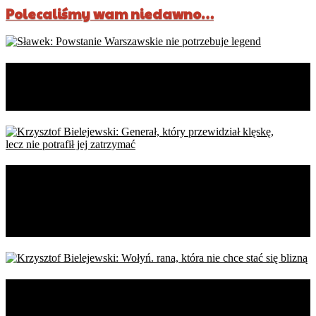
Polecaliśmy wam niedawno…
Sławek: Powstanie Warszawskie
nie potrzebuje legend
Krzysztof Bielejewski: Generał,
który przewidział klęskę,
lecz nie potrafił jej zatrzymać
Krzysztof Bielejewski: Wołyń.
rana, która nie chce stać się