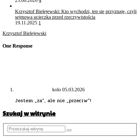
23.06.2026
4
Krzysztof Bielejewski: Kto wychodzi, ten się przyznaje, czyli
sejmowa ucieczka przed rzeczywistością
19.11.2025
1
Krzysztof Bielejewski
One Response
kolo
05.03.2026
Jestem „za”, ale nie „przeciw”!
Szukaj w witrynie