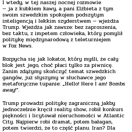
I wtedy, w tej naszej nocnej rozmowie
— ja z kubkiem kawy, a pani Elżbieta z tym
swoim szwedzkim spokojem podszytym
inteligencją i lekkim szyderstwem — wjeżdża
Trump. Wjeżdża jak zawsze: bez zaproszenia,
bez taktu, z impetem człowieka, który pomylił
politykę międzynarodową z teleturniejem
w Fox News.
Rozpycha się jak lokator, który myśli, że cały
blok jest jego, choć płaci tylko za piwnicę.
Zanim zdążymy skończyć temat szwedzkich
gangów, już słyszymy w słuchawce jego
metaforyczne tupanie: „Hello! Here I am! Bombs
away!”.
Trump prowadzi politykę zagraniczną jakby
jednocześnie kręcił reality show, robił konkurs
piękności i licytował nieruchomości w Atlantic
City. Najpierw robi dramat, potem bałagan,
potem twierdzi, że to część planu. Iran? Dla