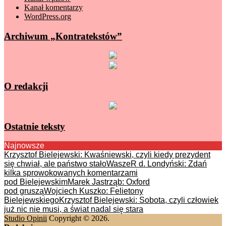
Kanał komentarzy
WordPress.org
Archiwum „Kontratekstów”
O redakcji
Ostatnie teksty
Najnowsze
Krzysztof Bielejewski: Kwaśniewski, czyli kiedy prezydent
się chwiał, ale państwo stało
WaszeR d. Londyński: Zdań
kilka sprowokowanych komentarzami
pod Bielejewskim
Marek Jastrząb: Oxford
pod gruszą
Wojciech Kuszko: Felietony
Bielejewskiego
Krzysztof Bielejewski: Sobota, czyli człowiek
już nic nie musi, a świat nadal się stara
Studio Opinii
Copyright © 2026.