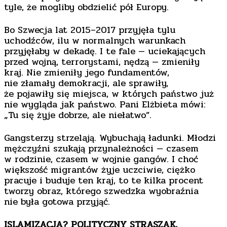
tyle, że mogliby obdzielić pół Europy.
Bo Szwecja lat 2015–2017 przyjęła tylu
uchodźców, ilu w normalnych warunkach
przyjęłaby w dekadę. I te fale — uciekających
przed wojną, terrorystami, nędzą — zmieniły
kraj. Nie zmieniły jego fundamentów,
nie złamały demokracji, ale sprawiły,
że pojawiły się miejsca, w których państwo już
nie wygląda jak państwo. Pani Elżbieta mówi:
„Tu się żyje dobrze, ale niełatwo”.
Gangsterzy strzelają. Wybuchają ładunki. Młodzi
mężczyźni szukają przynależności — czasem
w rodzinie, czasem w wojnie gangów. I choć
większość migrantów żyje uczciwie, ciężko
pracuje i buduje ten kraj, to te kilka procent
tworzy obraz, którego szwedzka wyobraźnia
nie była gotowa przyjąć.
ISLAMIZACJA? POLITYCZNY STRASZAK,