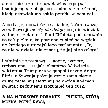
ale on nie rozumie nawet własnego psa”.
I śmiejemy się oboje, bo trudno się nie śmiać,
kiedy człowiek ma takie perełki w pamięci.
Albo ta jej opowieść o sąsiadce, która uważa,
że w Szwecji
nic się nie dzieje
, bo „nie widziała
żadnej strzelaniny”. Pani Elżbieta podsumowała
to tak pięknie, że powinno wisieć na wejściu
do każdego europejskiego parlamentu: „To,
że nie widziała, nie znaczy, że jej nie szukają”.
I właśnie te rozmowy — nocne, szczere,
rozbawione — są jak lekarstwo. W świecie,
w którym Trump gra w geopolityczne Angry
Birds, a Szwecja próbuje zszyć sama siebie
grubą nicią, my siedzimy na dwóch końcach
świata i próbujemy zrozumieć ten cyrk.
A NA WTORKOWY PORANEK — PUENTA, KTÓRĄ
MOŻNA POPIĆ KAWĄ