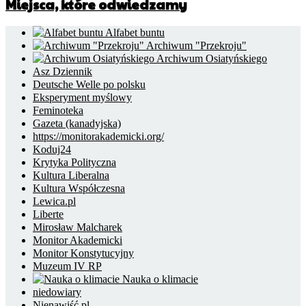
Miejsca, które odwiedzamy
Alfabet buntu
Archiwum "Przekroju"
Archiwum Osiatyńskiego
Asz Dziennik
Deutsche Welle po polsku
Eksperyment myślowy
Feminoteka
Gazeta (kanadyjska)
https://monitorakademicki.org/
Koduj24
Krytyka Polityczna
Kultura Liberalna
Kultura Współczesna
Lewica.pl
Liberte
Mirosław Malcharek
Monitor Akademicki
Monitor Konstytucyjny
Muzeum IV RP
Nauka o klimacie
niedowiary
Nienawiść.pl