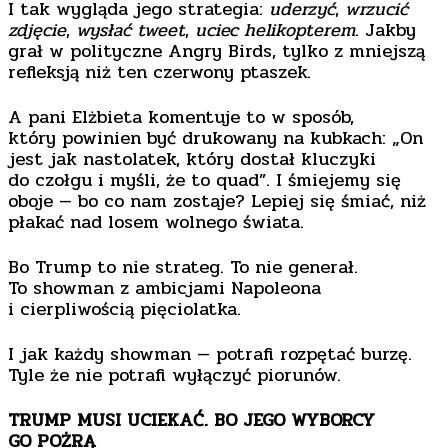
I tak wygląda jego strategia:
uderzyć
,
wrzucić
zdjęcie
,
wysłać tweet
,
uciec helikopterem
. Jakby
grał w polityczne Angry Birds, tylko z mniejszą
refleksją niż ten czerwony ptaszek.
A pani Elżbieta komentuje to w sposób,
który powinien być drukowany na kubkach: „On
jest jak nastolatek, który dostał kluczyki
do czołgu i myśli, że to quad”. I śmiejemy się
oboje — bo co nam zostaje? Lepiej się śmiać, niż
płakać nad losem wolnego świata.
Bo Trump to nie strateg. To nie generał.
To showman z ambicjami Napoleona
i cierpliwością pięciolatka.
I jak każdy showman — potrafi rozpętać burzę.
Tyle że nie potrafi wyłączyć piorunów.
TRUMP MUSI UCIEKAĆ. BO JEGO WYBORCY
GO POŻRĄ