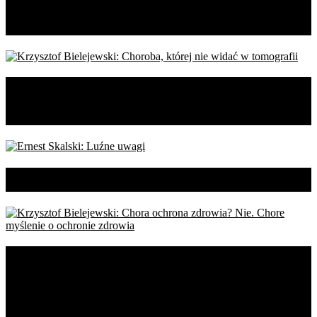
blizną
Krzysztof Bielejewski: Choroba,
której nie widać w tomografii
Ernest Skalski: Luźne uwagi
Krzysztof Bielejewski: Chora
ochrona zdrowia? Nie. Chore
myślenie o ochronie zdrowia