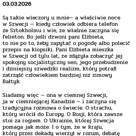
03.03.2026
Są takie wieczory u mnie— a właściwie noce
w Szwecji — kiedy człowiek odbiera telefon
ze Sztokholmu i wie, że właśnie zaczyna się
felieton. Bo jeśli dzwoni pani Elżbieta,
to nie po to, żeby zapytać o pogodę albo polecić
przepis na klopsiki. Pani Elżbieta mieszka
w Szwecji od tylu lat, że zdążyła zobaczyć jej
spokojny socjalistyczny sen, jego przebudzenie
i dzisiejszy szwedzki realizm, który potrafi
zatrząść człowiekiem bardziej niż zimowy
Bałtyk.
Siadamy więc — ona w ciemnej Szwecji,
ja w ciemniejącej Kanadzie — i zaczyna się
tradycyjna rozmowa o świecie. O strachu,
który wrócił do Europy. O Rosji, która zawsze
stoi za rogiem. O Ukrainie, której Szwecja
pomaga jak może. I o tym, że w kraju,
który przez dekady wierzył w rozum, debatę