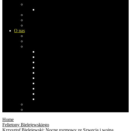
Europa
Rosja
Azja
Ameryka Płn
Ameryka Południowa
O nas
Biblioteka Studia Opinii
Współpraca i komentarze
Co pisała/pisał…
Stefan Bratkowski
Janusz Dąbrowski
Andrzej Koraszewski
Bogdan Miś
Anna Izabela Nowak 1969-2019
Stanisław Obirek
Sławomir Popowski
Ernest Skalski
Zbigniew Szczypiński
Agnieszka Wróblewska
Polityka prywatności
Polityka cookies
Home
Felietony Bielejewskiego
Krzysztof Bielejewski: Nocne rozmowy ze Szwecją i wojną,