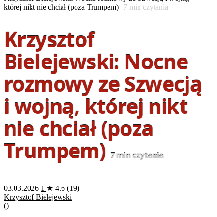
której nikt nie chciał (poza Trumpem)
7
min czytania
Krzysztof
Bielejewski: Nocne
rozmowy ze Szwecją
i wojną, której nikt
nie chciał (poza
Trumpem)
7
min czytania
03.03.2026
1
★ 4.6 (19)
Krzysztof Bielejewski
(
)