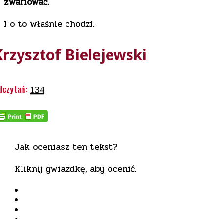
zwariować.
I o to właśnie chodzi.
Krzysztof Bielejewski
dczytań:
134
Jak oceniasz ten tekst?
Kliknij gwiazdkę, aby ocenić.