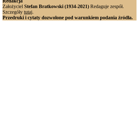
Redakcja
Założyciel
Stefan Bratkowski (1934-2021)
Redaguje zespół.
Szczegóły
tutaj
.
Przedruki i cytaty dozwolone pod warunkiem podania źródła.