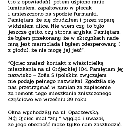
(to z opowiadań), potem uśpiono mnie
luminalem, zapakowano w plecak
i umieszczono na spodzie furmanki.
Pamiętam, że się obudziłem i przez szparę
widziałem ulice. Nie wiem czy to było
jeszcze getto, czy strona aryjska. Pamiętam,
że byłem przekonany, że w skrzynkach nade
mną jest marmolada i byłem zdesperowany (
z głodu), że nie mogę jej jeść”.
“Ojciec znalazł kontakt z właścicielką
mieszkania na ul Grójeckiej 104. Pamiętam jej
nazwisko – Zofia S (polskim zwyczajem
nie podaję pełnego nazwiska). Zgodziła się
nas przetrzymać w zamian za zapłacenie
za remont tego mieszkania zniszczonego
częściowo we wrześniu 39 roku.
Okna wychodziły na ul. Opaczewską.
Mój Ojciec miał ”zły ” wygląd i uważał,
że jego obecność może tylko nam zaszkodzić.