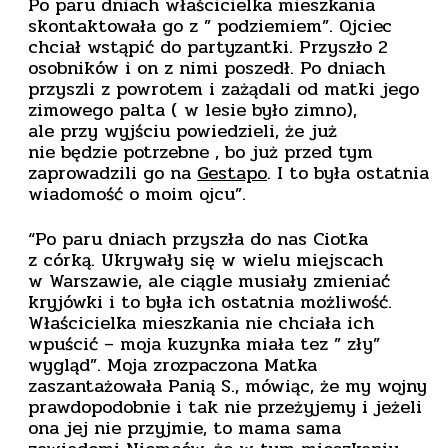
Po paru dniach właścicielka mieszkania
skontaktowała go z ” podziemiem”. Ojciec
chciał wstąpić do partyzantki. Przyszło 2
osobników i on z nimi poszedł. Po dniach
przyszli z powrotem i zażądali od matki jego
zimowego palta ( w lesie było zimno),
ale przy wyjściu powiedzieli, że już
nie będzie potrzebne , bo już przed tym
zaprowadzili go na
Gestapo
. I to była ostatnia
wiadomość o moim ojcu”.
“Po paru dniach przyszła do nas Ciotka
z córką. Ukrywały się w wielu miejscach
w Warszawie, ale ciągle musiały zmieniać
kryjówki i to była ich ostatnia możliwość.
Właścicielka mieszkania nie chciała ich
wpuścić – moja kuzynka miała tez ” zły”
wygląd”. Moja zrozpaczona Matka
zaszantażowała Panią S., mówiąc, że my wojny
prawdopodobnie i tak nie przeżyjemy i jeżeli
ona jej nie przyjmie, to mama sama