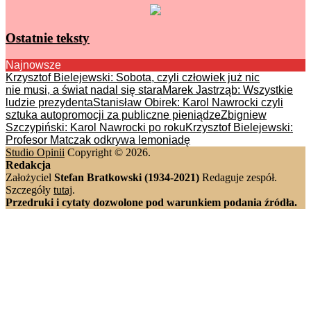
Ostatnie teksty
Najnowsze
Krzysztof Bielejewski: Sobota, czyli człowiek już nic
nie musi, a świat nadal się stara
Marek Jastrząb: Wszystkie
ludzie prezydenta
Stanisław Obirek: Karol Nawrocki czyli
sztuka autopromocji za publiczne pieniądze
Zbigniew
Szczypiński: Karol Nawrocki po roku
Krzysztof Bielejewski:
Profesor Matczak odkrywa lemoniadę
Studio Opinii
Copyright © 2026.
Redakcja
Założyciel
Stefan Bratkowski (1934-2021)
Redaguje zespół.
Szczegóły
tutaj
.
Przedruki i cytaty dozwolone pod warunkiem podania źródła.