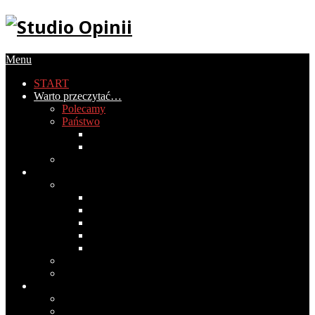
Menu
START
Warto przeczytać…
Polecamy
Państwo
Gospodarka
Historia Polski
PIRS
Społeczeństwo
Obyczaje
2020
2019
2018
2017
2016
Światopogląd
Wokół mediów
Cywilizacja
Historia cywilizacji
Medycyna