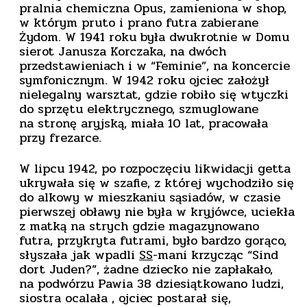
pralnia chemiczna Opus, zamieniona w shop,
w którym pruto i prano futra zabierane
Żydom. W 1941 roku była dwukrotnie w Domu
sierot Janusza Korczaka, na dwóch
przedstawieniach i w “Feminie”, na koncercie
symfonicznym. W 1942 roku ojciec założył
nielegalny warsztat, gdzie robiło się wtyczki
do sprzętu elektrycznego, szmuglowane
na stronę aryjską, miała 10 lat, pracowała
przy frezarce.
W lipcu 1942, po rozpoczęciu likwidacji getta
ukrywała się w szafie, z której wychodziło się
do alkowy w mieszkaniu sąsiadów, w czasie
pierwszej obławy nie była w kryjówce, uciekła
z matką na strych gdzie magazynowano
futra, przykryta futrami, było bardzo gorąco,
słyszała jak wpadli
SS
-mani krzycząc “Sind
dort Juden?”, żadne dziecko nie zapłakało,
na podwórzu Pawia 38 dziesiątkowano ludzi,
siostra ocalała , ojciec postarał się,