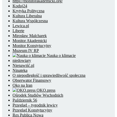
https://monitorakademicki.org/
Koduj24
Krytyka Polityczna
Kultura Liberalna
Kultura Współczesna
Lewica.pl
Liberte
Mirosław Malcharek
Monitor Akademicki
Monitor Konstytucyjny
Muzeum IV RP
Nauka o klimacie
niedowiary
Nienawiść.pl
Ninateka
O niepodległość i sprawiedliwość społeczną
Obserwator Finansowy
Oko na Iran
OKO.press
Ośrodek Studiów Wschodnich
Październik 56
Przegląd – tygodnik lewicy
Przegląd Konstytucyjny
Res Publica Nowa