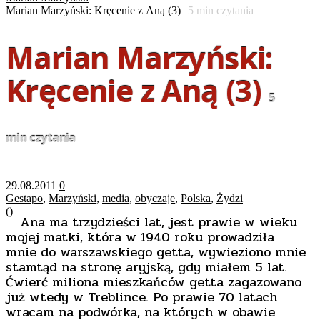
Marian Marzyński: Kręcenie z Aną (3)
5
min czytania
Marian Marzyński:
Kręcenie z Aną (3)
5
min czytania
29.08.2011
0
Gestapo
,
Marzyński
,
media
,
obyczaje
,
Polska
,
Żydzi
(
)
Ana ma trzydzieści lat, jest prawie w wieku
mojej matki, która w 1940 roku prowadziła
mnie do warszawskiego getta, wywieziono mnie
stamtąd na stronę aryjską, gdy miałem 5 lat.
Ćwierć miliona mieszkańców getta zagazowano
już wtedy w Treblince. Po prawie 70 latach
wracam na podwórka, na których w obawie