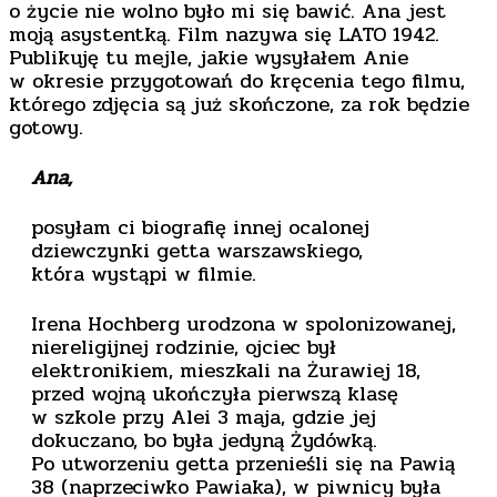
o życie nie wolno było mi się bawić. Ana jest
moją asystentką. Film nazywa się LATO 1942.
Publikuję tu mejle, jakie wysyłałem Anie
w okresie przygotowań do kręcenia tego filmu,
którego zdjęcia są już skończone, za rok będzie
gotowy.
Ana,
posyłam ci biografię innej ocalonej
dziewczynki getta warszawskiego,
która wystąpi w filmie.
Irena Hochberg urodzona w spolonizowanej,
niereligijnej rodzinie, ojciec był
elektronikiem, mieszkali na Żurawiej 18,
przed wojną ukończyła pierwszą klasę
w szkole przy Alei 3 maja, gdzie jej
dokuczano, bo była jedyną Żydówką.
Po utworzeniu getta przenieśli się na Pawią
38 (naprzeciwko Pawiaka), w piwnicy była