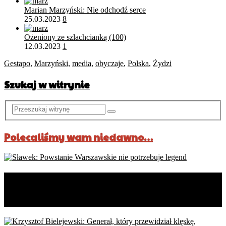
Marian Marzyński: Nie odchodź serce
25.03.2023
8
Ożeniony ze szlachcianką (100)
12.03.2023
1
Gestapo
,
Marzyński
,
media
,
obyczaje
,
Polska
,
Żydzi
Szukaj w witrynie
Polecaliśmy wam niedawno…
Sławek: Powstanie Warszawskie
nie potrzebuje legend