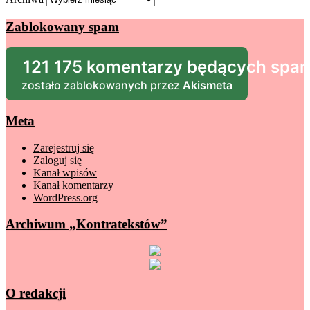
Zablokowany spam
121 175 komentarzy będących sp
zostało zablokowanych przez
Akismeta
Meta
Zarejestruj się
Zaloguj się
Kanał wpisów
Kanał komentarzy
WordPress.org
Archiwum „Kontratekstów”
O redakcji