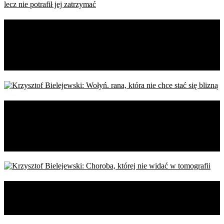
Krzysztof Bielejewski: Generał,
który przewidział klęskę,
lecz nie potrafił jej zatrzymać
Krzysztof Bielejewski: Wołyń.
rana, która nie chce stać się
blizną
Krzysztof Bielejewski: Choroba,
której nie widać w tomografii