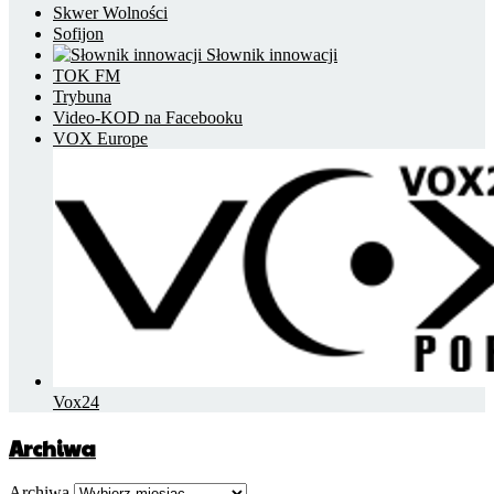
Skwer Wolności
Sofijon
Słownik innowacji
TOK FM
Trybuna
Video-KOD na Facebooku
VOX Europe
Vox24
Archiwa
Archiwa