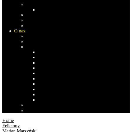
Europa
Rosja
Azja
Ameryka Płn
Ameryka Południowa
O nas
Biblioteka Studia Opinii
Współpraca i komentarze
Co pisała/pisał…
Stefan Bratkowski
Janusz Dąbrowski
Andrzej Koraszewski
Bogdan Miś
Anna Izabela Nowak 1969-2019
Stanisław Obirek
Sławomir Popowski
Ernest Skalski
Zbigniew Szczypiński
Agnieszka Wróblewska
Polityka prywatności
Polityka cookies
Home
Felietony
Marian Marzyński