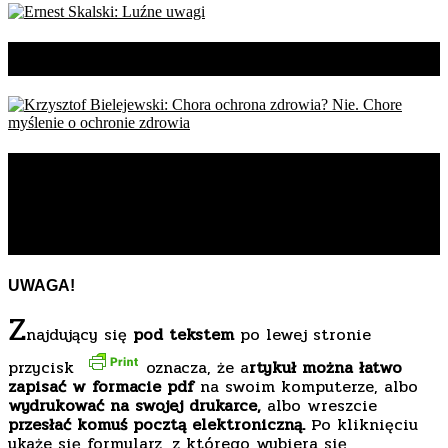
Ernest Skalski: Luźne uwagi
Krzysztof Bielejewski: Chora
ochrona zdrowia? Nie. Chore
myślenie o ochronie zdrowia
UWAGA!
Z
najdujący się
pod tekstem
po lewej stronie
przycisk
oznacza, że a
rtykuł można łatwo
zapisać w formacie pdf
na swoim komputerze, albo
wydrukować na swojej drukarce,
albo wreszcie
przesłać komuś pocztą elektroniczną.
Po kliknięciu
ukaże się formularz, z którego wybiera się