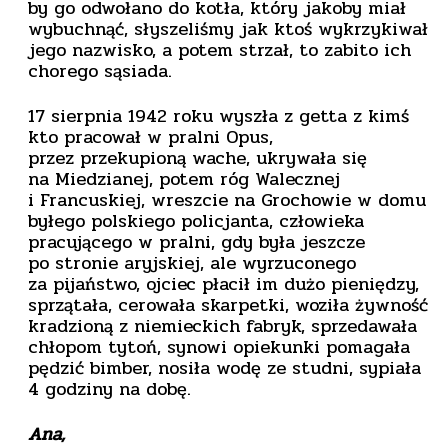
by go odwołano do kotła, który jakoby miał
wybuchnąć, słyszeliśmy jak ktoś wykrzykiwał
jego nazwisko, a potem strzał, to zabito ich
chorego sąsiada.
17 sierpnia 1942 roku wyszła z getta z kimś
kto pracował w pralni Opus,
przez przekupioną wache, ukrywała się
na Miedzianej, potem róg Walecznej
i Francuskiej, wreszcie na Grochowie w domu
byłego polskiego policjanta, człowieka
pracującego w pralni, gdy była jeszcze
po stronie aryjskiej, ale wyrzuconego
za pijaństwo, ojciec płacił im dużo pieniędzy,
sprzątała, cerowała skarpetki, woziła żywność
kradzioną z niemieckich fabryk, sprzedawała
chłopom tytoń, synowi opiekunki pomagała
pędzić bimber, nosiła wodę ze studni, sypiała
4 godziny na dobę.
Ana,