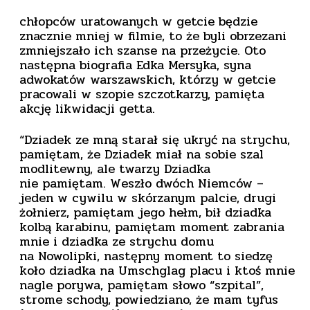
chłopców uratowanych w getcie będzie
znacznie mniej w filmie, to że byli obrzezani
zmniejszało ich szanse na przeżycie. Oto
następna biografia Edka Mersyka, syna
adwokatów warszawskich, którzy w getcie
pracowali w szopie szczotkarzy, pamięta
akcję likwidacji getta.
“Dziadek ze mną starał się ukryć na strychu,
pamiętam, że Dziadek miał na sobie szal
modlitewny, ale twarzy Dziadka
nie pamiętam. Weszło dwóch Niemców –
jeden w cywilu w skórzanym palcie, drugi
żołnierz, pamiętam jego hełm, bił dziadka
kolbą karabinu, pamiętam moment zabrania
mnie i dziadka ze strychu domu
na Nowolipki, następny moment to siedzę
koło dziadka na Umschglag placu i ktoś mnie
nagle porywa, pamiętam słowo “szpital”,
strome schody, powiedziano, że mam tyfus