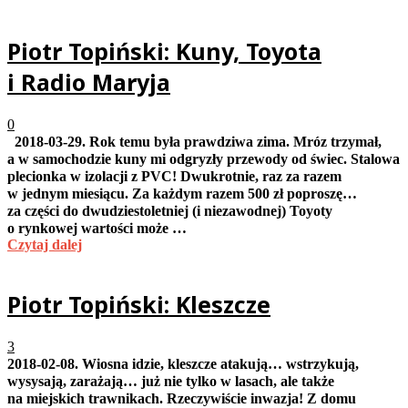
Piotr Topiński: Kuny, Toyota
i Radio Maryja
0
2018-03-29. Rok temu była prawdziwa zima. Mróz trzymał,
a w samochodzie kuny mi odgryzły przewody od świec. Stalowa
plecionka w izolacji z PVC! Dwukrotnie, raz za razem
w jednym miesiącu. Za każdym razem 500 zł poproszę…
za części do dwudziestoletniej (i niezawodnej) Toyoty
o rynkowej wartości może …
Czytaj dalej
Piotr Topiński: Kleszcze
3
2018-02-08. Wiosna idzie, kleszcze atakują… wstrzykują,
wysysają, zarażają… już nie tylko w lasach, ale także
na miejskich trawnikach. Rzeczywiście inwazja! Z domu