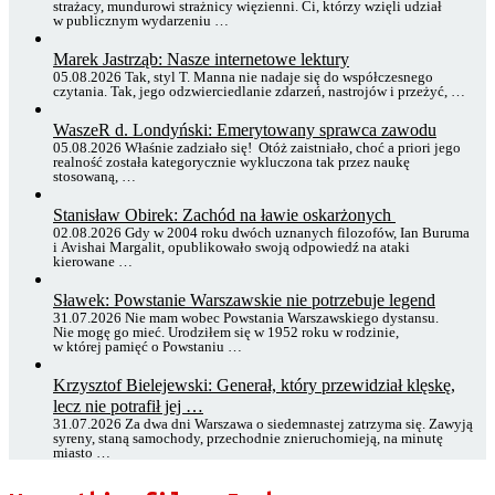
strażacy, mundurowi strażnicy więzienni. Ci, którzy wzięli udział
w publicznym wydarzeniu …
Marek Jastrząb: Nasze internetowe lektury
05.08.2026 Tak, styl T. Manna nie nadaje się do współczesnego
czytania. Tak, jego odzwierciedlanie zdarzeń, nastrojów i przeżyć, …
WaszeR d. Londyński: Emerytowany sprawca zawodu
05.08.2026 Właśnie zadziało się! Otóż zaistniało, choć a priori jego
realność została kategorycznie wykluczona tak przez naukę
stosowaną, …
Stanisław Obirek: Zachód na ławie oskarżonych
02.08.2026 Gdy w 2004 roku dwóch uznanych filozofów, Ian Buruma
i Avishai Margalit, opublikowało swoją odpowiedź na ataki
kierowane …
Sławek: Powstanie Warszawskie nie potrzebuje legend
31.07.2026 Nie mam wobec Powstania Warszawskiego dystansu.
Nie mogę go mieć. Urodziłem się w 1952 roku w rodzinie,
w której pamięć o Powstaniu …
Krzysztof Bielejewski: Generał, który przewidział klęskę,
lecz nie potrafił jej …
31.07.2026 Za dwa dni Warszawa o siedemnastej zatrzyma się. Zawyją
syreny, staną samochody, przechodnie znieruchomieją, na minutę
miasto …