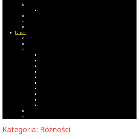
Europa
Rosja
Azja
Ameryka Płn
Ameryka Południowa
O nas
Biblioteka Studia Opinii
Współpraca i komentarze
Co pisała/pisał…
Stefan Bratkowski
Janusz Dąbrowski
Andrzej Koraszewski
Bogdan Miś
Anna Izabela Nowak 1969-2019
Stanisław Obirek
Sławomir Popowski
Ernest Skalski
Zbigniew Szczypiński
Agnieszka Wróblewska
Polityka prywatności
Polityka cookies
Kategoria:
Różności