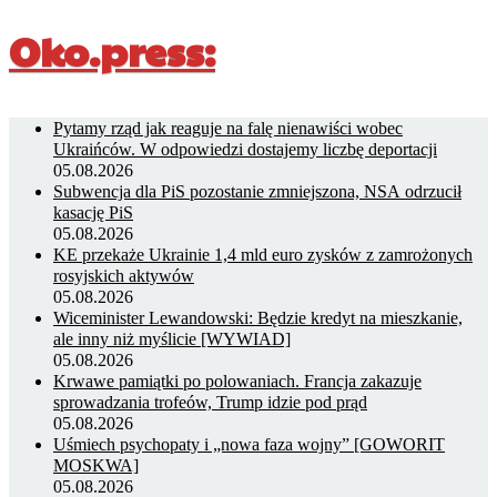
Oko.press:
Pytamy rząd jak reaguje na falę nienawiści wobec
Ukraińców. W odpowiedzi dostajemy liczbę deportacji
05.08.2026
Subwencja dla PiS pozostanie zmniejszona, NSA odrzucił
kasację PiS
05.08.2026
KE przekaże Ukrainie 1,4 mld euro zysków z zamrożonych
rosyjskich aktywów
05.08.2026
Wiceminister Lewandowski: Będzie kredyt na mieszkanie,
ale inny niż myślicie [WYWIAD]
05.08.2026
Krwawe pamiątki po polowaniach. Francja zakazuje
sprowadzania trofeów, Trump idzie pod prąd
05.08.2026
Uśmiech psychopaty i „nowa faza wojny” [GOWORIT
MOSKWA]
05.08.2026