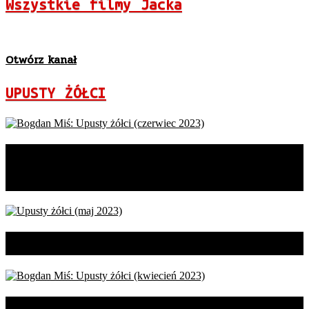
Wszystkie filmy Jacka
Otwórz kanał
UPUSTY ŻÓŁCI
Bogdan Miś: Upusty żółci
(czerwiec 2023)
Upusty żółci (maj 2023)
Bogdan Miś: Upusty żółci