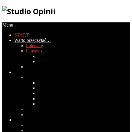
Menu
START
Warto przeczytać…
Polecamy
Państwo
Gospodarka
Historia Polski
PIRS
Społeczeństwo
Obyczaje
2020
2019
2018
2017
2016
Światopogląd
Wokół mediów
Cywilizacja
Historia cywilizacji
Medycyna