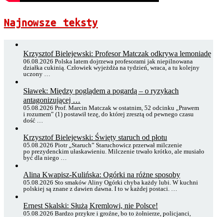
Najnowsze teksty
Krzysztof Bielejewski: Profesor Matczak odkrywa lemoniadę
06.08.2026 Polska latem dojrzewa profesorami jak niepilnowana
działka cukinią. Człowiek wyjeżdża na tydzień, wraca, a tu kolejny
uczony …
Sławek: Między poglądem a pogardą – o ryzykach
antagonizującej …
05.08.2026 Prof. Marcin Matczak w ostatnim, 52 odcinku „Prawem
i rozumem” (1) postawił tezę, do której zresztą od pewnego czasu
dość …
Krzysztof Bielejewski: Święty staruch od płotu
05.08.2026 Piotr „Staruch” Staruchowicz przerwał milczenie
po prezydenckim ułaskawieniu. Milczenie trwało krótko, ale musiało
być dla niego …
Alina Kwapisz-Kulińska: Ogórki na różne sposoby
05.08.2026 Sto smaków Aliny Ogórki chyba każdy lubi. W kuchni
polskiej są znane z dawien dawna. I to w każdej postaci. …
Ernest Skalski: Służą Kremlowi, nie Polsce!
05.08.2026 Bardzo przykre i groźne, bo to żołnierze, policjanci,