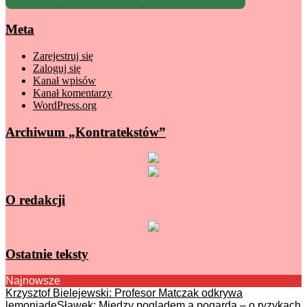
Meta
Zarejestruj się
Zaloguj się
Kanał wpisów
Kanał komentarzy
WordPress.org
Archiwum „Kontratekstów”
O redakcji
Ostatnie teksty
Najnowsze
Krzysztof Bielejewski: Profesor Matczak odkrywa
lemoniadę
Sławek: Między poglądem a pogardą – o ryzykach